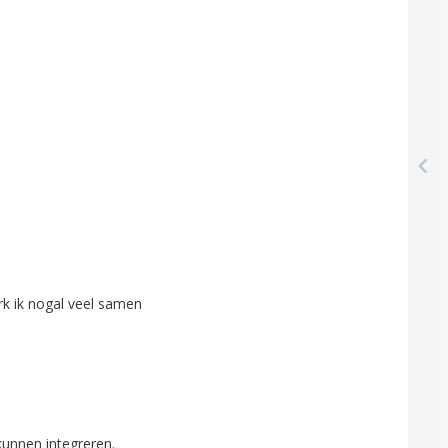
rk
ik
nogal
veel
samen
kunnen
integreren
.