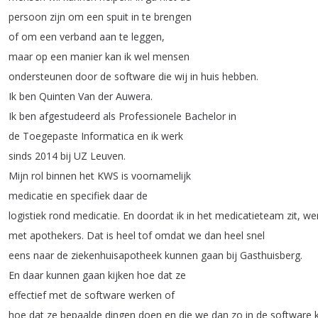
persoon
zijn
om
een
spuit
in
te
brengen
of
om
een
verband
aan
te
leggen
,
maar
op
een
manier
kan
ik
wel
mensen
ondersteunen
door
de
software
die
wij
in
huis
hebben
.
Ik
ben
Quinten
Van
der
Auwera
.
Ik
ben
afgestudeerd
als
Professionele
Bachelor
in
de
Toegepaste
Informatica
en
ik
werk
sinds
2014
bij
UZ
Leuven
.
Mijn
rol
binnen
het
KWS
is
voornamelijk
medicatie
en
specifiek
daar
de
logistiek
rond
medicatie
.
En
doordat
ik
in
het
medicatieteam
zit
,
we
met
apothekers
.
Dat
is
heel
tof
omdat
we
dan
heel
snel
eens
naar
de
ziekenhuisapotheek
kunnen
gaan
bij
Gasthuisberg
.
En
daar
kunnen
gaan
kijken
hoe
dat
ze
effectief
met
de
software
werken
of
hoe
dat
ze
bepaalde
dingen
doen
en
die
we
dan
zo
in
de
software