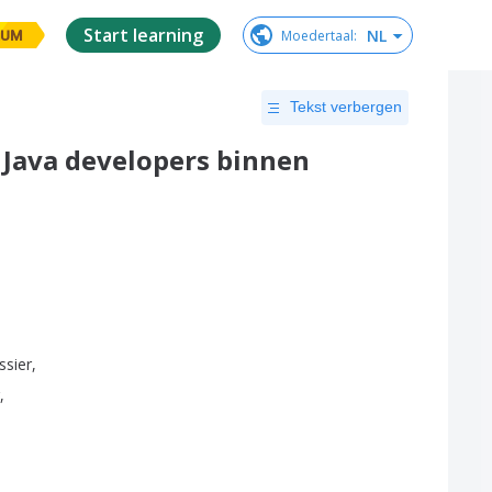
Start learning
NL
Moedertaal
:
IUM
Tekst verbergen
 Java developers binnen
ssier
,
,