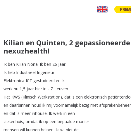
PREM
Kilian en Quinten, 2 gepassioneerde
nexuzhealth!
Ik
ben
Kilian
Nona
.
Ik
ben
26
jaar
.
Ik
heb
Industrieel
Ingenieur
Elektronica-ICT
gestudeerd
en
ik
werk
nu
1,5
jaar
hier
in
UZ
Leuven
.
Het
KWS
(
Klinisch
Werkstation
),
dat
is
een
elektronisch
patiëntendo
en
daarbinnen
houd
ik
mij
voornamelijk
bezig
met
afsprakenbeheer
en
dat
is
meer
inhouse
.
Ik
werk
in
een
ziekenhuis
,
omdat
ik
op
een
bepaalde
manier
mensen
wil
kunnen
helpen
.
Ik
ga
niet
de