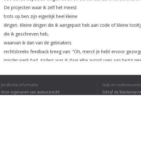
De
projecten
waar
ik
zelf
het
meest
trots
op
ben
zijn
eigenlijk
heel
kleine
dingen
.
Kleine
dingen
die
ik
aangepast
heb
aan
code
of
kleine
toolt
die
ik
geschreven
heb
,
waarvan
ik
dan
van
de
gebruikers
rechtstreeks
feedback
kreeg
van
: "
Oh
,
merci
!
Je
hebt
ervoor
gezorg
minder
werk
had
.
Anders
was
ik
daar
elke
avond
uren
aan
bezig
ge
En
dat
zijn
dingen
waar
ik
heel
veel
voldoening
uit
haal
.
Juridische informatie
Hulp en ondersteunin
Voor eigenaren van auteursrecht
Schrijf de klantenserv
Privacyvoorwaarden
Veelgestelde vragen
Terms of Use
1
2
Browser extensie
IK HEB DE HELE T