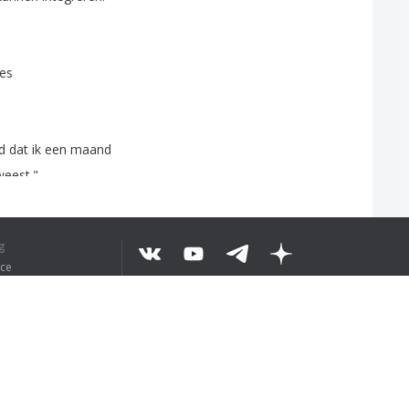
jes
d
dat
ik
een
maand
weest
."
g
ice
©
2026
EKST BEGREPEN