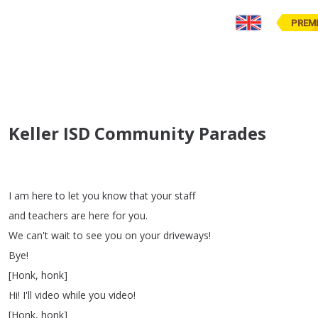
PREM
Keller ISD Community Parades
I
am
here
to
let
you
know
that
your
staff
and
teachers
are
here
for
you
.
We
can't
wait
to
see
you
on
your
driveways
!
Bye
!
[
Honk
,
honk
]
Hi
!
I'll
video
while
you
video
!
[
Honk
,
honk
]