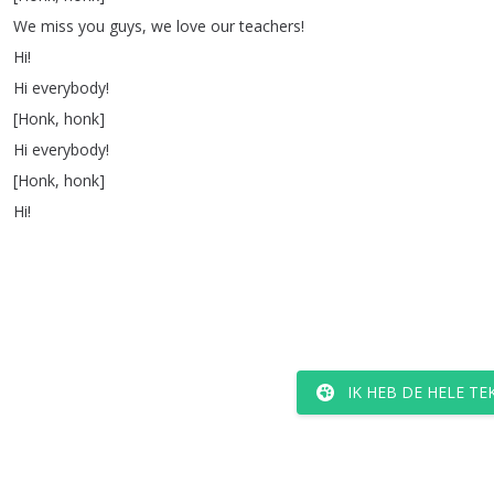
We
miss
you
guys
,
we
love
our
teachers
!
Hi
!
Hi
everybody
!
[
Honk
,
honk
]
Hi
everybody
!
[
Honk
,
honk
]
Hi
!
IK HEB DE HELE T