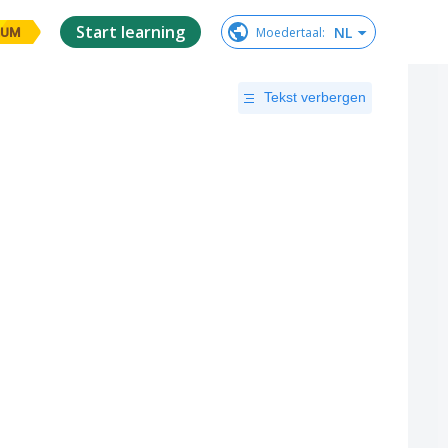
Start learning
NL
Moedertaal
:
IUM
Tekst verbergen