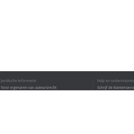
Juridische informatie
Hulp en ondersteunin
Voor eigenaren van auteursrecht
Schrijf de klantenserv
Privacyvoorwaarden
Veelgestelde vragen
Terms of Use
Browser extensie