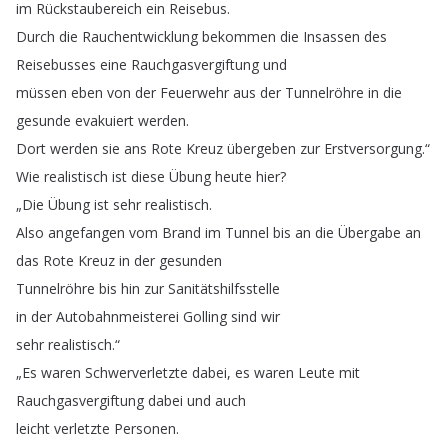
im
Rückstaubereich
ein
Reisebus
.
Durch
die
Rauchentwicklung
bekommen
die
Insassen
des
Reisebusses
eine
Rauchgasvergiftung
und
müssen
eben
von
der
Feuerwehr
aus
der
Tunnelröhre
in
die
gesunde
evakuiert
werden
.
Dort
werden
sie
ans
Rote
Kreuz
übergeben
zur
Erstversorgung
.“
Wie
realistisch
ist
diese
Übung
heute
hier
?
„
Die
Übung
ist
sehr
realistisch
.
Also
angefangen
vom
Brand
im
Tunnel
bis
an
die
Übergabe
an
das
Rote
Kreuz
in
der
gesunden
Tunnelröhre
bis
hin
zur
Sanitätshilfsstelle
in
der
Autobahnmeisterei
Golling
sind
wir
sehr
realistisch
.“
„
Es
waren
Schwerverletzte
dabei
,
es
waren
Leute
mit
Rauchgasvergiftung
dabei
und
auch
leicht
verletzte
Personen
.