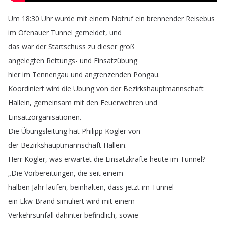
Um
18:30
Uhr
wurde
mit
einem
Notruf
ein
brennender
Reisebus
im
Ofenauer
Tunnel
gemeldet
,
und
das
war
der
Startschuss
zu
dieser
groß
angelegten
Rettungs-
und
Einsatzübung
hier
im
Tennengau
und
angrenzenden
Pongau
.
Koordiniert
wird
die
Übung
von
der
Bezirkshauptmannschaft
Hallein
,
gemeinsam
mit
den
Feuerwehren
und
Einsatzorganisationen
.
Die
Übungsleitung
hat
Philipp
Kogler
von
der
Bezirkshauptmannschaft
Hallein
.
Herr
Kogler
,
was
erwartet
die
Einsatzkräfte
heute
im
Tunnel
?
„
Die
Vorbereitungen
,
die
seit
einem
halben
Jahr
laufen
,
beinhalten
,
dass
jetzt
im
Tunnel
ein
Lkw-Brand
simuliert
wird
mit
einem
Verkehrsunfall
dahinter
befindlich
,
sowie