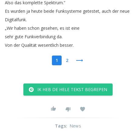
Also
das
komplette
Spektrum
.“
Es
wurden
ja
heute
beide
Funksysteme
getestet
,
auch
der
neue
Digitalfunk
.
„
Wir
haben
schon
gesehen
,
es
ist
eine
sehr
gute
Funkverbindung
da
.
Von
der
Qualität
wesentlich
besser
.
1
2
IK HEB DE HELE TEKST BEGREPEN
Tags
:
News