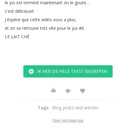
le
jus
est
terminé
maintenant
on
le
goute
...
c'est
délicieux
!!
j'éspère
que
cette
vidéo
vous
a
plus
,
et
on
se
retrouve
très
vite
pour
le
jus
#6
LE
LAIT
CHÉ
IK HEB DE HELE TEKST BEGREPEN
Tags
:
Blog posts and articles
Over het materiaal