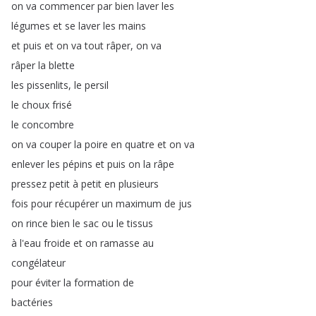
on
va
commencer
par
bien
laver
les
légumes
et
se
laver
les
mains
et
puis
et
on
va
tout
râper
,
on
va
râper
la
blette
les
pissenlits
,
le
persil
le
choux
frisé
le
concombre
on
va
couper
la
poire
en
quatre
et
on
va
enlever
les
pépins
et
puis
on
la
râpe
pressez
petit
à
petit
en
plusieurs
fois
pour
récupérer
un
maximum
de
jus
on
rince
bien
le
sac
ou
le
tissus
à
l'eau
froide
et
on
ramasse
au
congélateur
pour
éviter
la
formation
de
bactéries