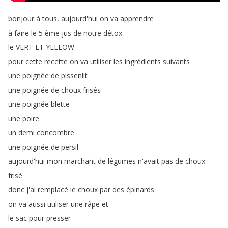
bonjour
à
tous
,
aujourd'hui
on
va
apprendre
à
faire
le
5
ème
jus
de
notre
détox
le
VERT
ET
YELLOW
pour
cette
recette
on
va
utiliser
les
ingrédients
suivants
une
poignée
de
pissenlit
une
poignée
de
choux
frisés
une
poignée
blette
une
poire
un
demi
concombre
une
poignée
de
persil
aujourd'hui
mon
marchant
de
légumes
n'avait
pas
de
choux
frisé
donc
j'ai
remplacé
le
choux
par
des
épinards
on
va
aussi
utiliser
une
râpe
et
le
sac
pour
presser