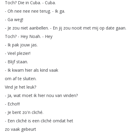
Toch
?
Die
in
Cuba
.
-
Cuba
.
-
Oh
nee
nee
nee
terug
.
-
Ik
ga
.
-
Ga
weg
!
-
Je
zou
niet
aanbellen
.
-
En
jij
zou
nooit
met
mij
op
date
gaan
.
Toch
?
-
Hey
Noah
.
-
Hey
-
Ik
pak
jouw
jas
.
-
Veel
plezier
!
-
Blijf
staan
.
-
Ik
kwam
hier
als
kind
vaak
om
af
te
sluiten
.
Vind
je
het
leuk
?
-
Ja
,
wat
moet
ik
hier
nou
van
vinden
?
-
Echo
!!!
-
Je
bent
zo'n
cliché
.
-
Een
cliché
is
een
cliché
omdat
het
zo
vaak
gebeurt