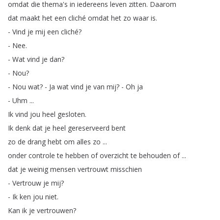
omdat
die
thema's
in
iedereens
leven
zitten
.
Daarom
dat
maakt
het
een
cliché
omdat
het
zo
waar
is
.
-
Vind
je
mij
een
cliché
?
-
Nee
.
-
Wat
vind
je
dan
?
-
Nou
?
-
Nou
wat
?
-
Ja
wat
vind
je
van
mij
?
-
Oh
ja
-
Uhm
...
Ik
vind
jou
heel
gesloten
.
Ik
denk
dat
je
heel
gereserveerd
bent
zo
de
drang
hebt
om
alles
zo
...
onder
controle
te
hebben
of
overzicht
te
behouden
of
...
dat
je
weinig
mensen
vertrouwt
misschien
-
Vertrouw
je
mij
?
-
Ik
ken
jou
niet
.
Kan
ik
je
vertrouwen
?