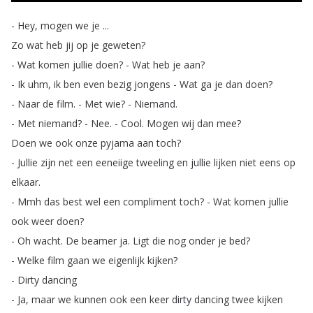
-
Hey
,
mogen
we
je
...
Zo
wat
heb
jij
op
je
geweten
?
-
Wat
komen
jullie
doen
?
-
Wat
heb
je
aan
?
-
Ik
uhm
,
ik
ben
even
bezig
jongens
-
Wat
ga
je
dan
doen
?
-
Naar
de
film
.
-
Met
wie
?
-
Niemand
.
-
Met
niemand
?
-
Nee
.
-
Cool
.
Mogen
wij
dan
mee
?
Doen
we
ook
onze
pyjama
aan
toch
?
-
Jullie
zijn
net
een
eeneiige
tweeling
en
jullie
lijken
niet
eens
op
elkaar
.
-
Mmh
das
best
wel
een
compliment
toch
?
-
Wat
komen
jullie
ook
weer
doen
?
-
Oh
wacht
.
De
beamer
ja
.
Ligt
die
nog
onder
je
bed
?
-
Welke
film
gaan
we
eigenlijk
kijken
?
-
Dirty
dancing
-
Ja
,
maar
we
kunnen
ook
een
keer
dirty
dancing
twee
kijken