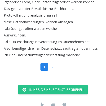
irgendeiner
Form
,
einer
Person
zugeordnet
werden
können
.
Das
geht
von
der
E-Mails
bis
zur
Buchhaltung
.
Protokolliert
und
analysiert
man
all
diese
Datenanwendungen
,
können
Aussagen
...
...
darüber
getroffen
werden
welche
Auswirkungen
...
...
die
Datenschutzgrundverordnung
im
Unternehmen
hat
.
Also
,
benötige
ich
einen
Datenschutzbeauftragten
oder
muss
ich
eine
Datenschutzfolgenabschätzung
machen
?
1
2
IK HEB DE HELE TEKST BEGREPEN