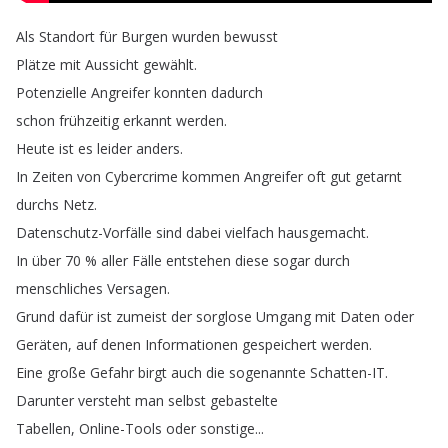
Als
Standort
für
Burgen
wurden
bewusst
Plätze
mit
Aussicht
gewählt
.
Potenzielle
Angreifer
konnten
dadurch
schon
frühzeitig
erkannt
werden
.
Heute
ist
es
leider
anders
.
In
Zeiten
von
Cybercrime
kommen
Angreifer
oft
gut
getarnt
durchs
Netz
.
Datenschutz-Vorfälle
sind
dabei
vielfach
hausgemacht
.
In
über
70 %
aller
Fälle
entstehen
diese
sogar
durch
menschliches
Versagen
.
Grund
dafür
ist
zumeist
der
sorglose
Umgang
mit
Daten
oder
Geräten
,
auf
denen
Informationen
gespeichert
werden
.
Eine
große
Gefahr
birgt
auch
die
sogenannte
Schatten-IT
.
Darunter
versteht
man
selbst
gebastelte
Tabellen
,
Online-Tools
oder
sonstige
...