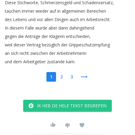
Diese
Stichworte
,
Schmerzensgeld
und
Schadensersatz
,
tauchen
immer
wieder
auf
in
allgemeinen
Bereichen
des
Lebens
und
vor
allen
Dingen
auch
im
Arbeitsrecht
.
In
diesem
Falle
wurde
aber
dann
dahingehend
gegen
die
Anträge
der
Klägerin
entschieden
,
weil
dieser
Vertrag
bezüglich
der
Grippeschutzimpfung
an
sich
nicht
zwischen
der
Arbeitnehmerin
und
dem
Arbeitgeber
zustande
kam
.
1
2
3
IK HEB DE HELE TEKST BEGREPEN