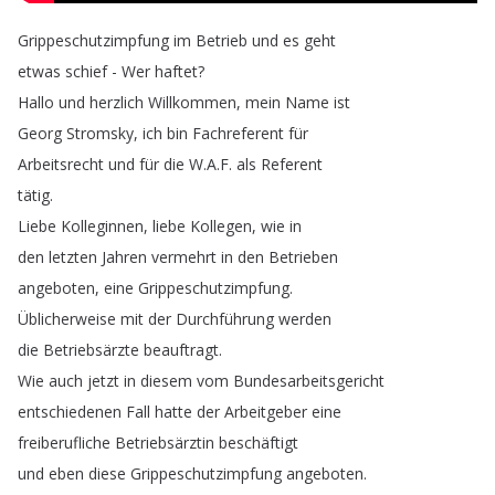
Grippeschutzimpfung
im
Betrieb
und
es
geht
etwas
schief
-
Wer
haftet
?
Hallo
und
herzlich
Willkommen
,
mein
Name
ist
Georg
Stromsky
,
ich
bin
Fachreferent
für
Arbeitsrecht
und
für
die
W
.
A
.
F
.
als
Referent
tätig
.
Liebe
Kolleginnen
,
liebe
Kollegen
,
wie
in
den
letzten
Jahren
vermehrt
in
den
Betrieben
angeboten
,
eine
Grippeschutzimpfung
.
Üblicherweise
mit
der
Durchführung
werden
die
Betriebsärzte
beauftragt
.
Wie
auch
jetzt
in
diesem
vom
Bundesarbeitsgericht
entschiedenen
Fall
hatte
der
Arbeitgeber
eine
freiberufliche
Betriebsärztin
beschäftigt
und
eben
diese
Grippeschutzimpfung
angeboten
.