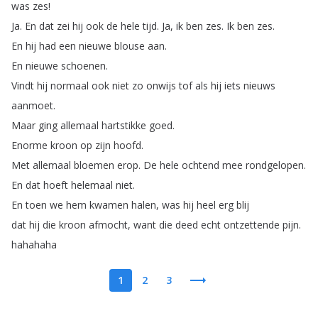
was
zes
!
Ja
.
En
dat
zei
hij
ook
de
hele
tijd
.
Ja
,
ik
ben
zes
.
Ik
ben
zes
.
En
hij
had
een
nieuwe
blouse
aan
.
En
nieuwe
schoenen
.
Vindt
hij
normaal
ook
niet
zo
onwijs
tof
als
hij
iets
nieuws
aanmoet
.
Maar
ging
allemaal
hartstikke
goed
.
Enorme
kroon
op
zijn
hoofd
.
Met
allemaal
bloemen
erop
.
De
hele
ochtend
mee
rondgelopen
.
En
dat
hoeft
helemaal
niet
.
En
toen
we
hem
kwamen
halen
,
was
hij
heel
erg
blij
dat
hij
die
kroon
afmocht
,
want
die
deed
echt
ontzettende
pijn
.
hahahaha
1
2
3