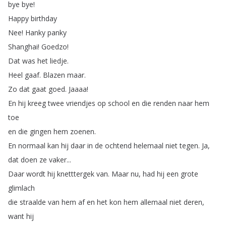
bye
bye
!
Happy
birthday
Nee
!
Hanky
panky
Shanghai
!
Goedzo
!
Dat
was
het
liedje
.
Heel
gaaf
.
Blazen
maar
.
Zo
dat
gaat
goed
.
Jaaaa
!
En
hij
kreeg
twee
vriendjes
op
school
en
die
renden
naar
hem
toe
en
die
gingen
hem
zoenen
.
En
normaal
kan
hij
daar
in
de
ochtend
helemaal
niet
tegen
.
Ja
,
dat
doen
ze
vaker
...
Daar
wordt
hij
knetttergek
van
.
Maar
nu
,
had
hij
een
grote
glimlach
die
straalde
van
hem
af
en
het
kon
hem
allemaal
niet
deren
,
want
hij