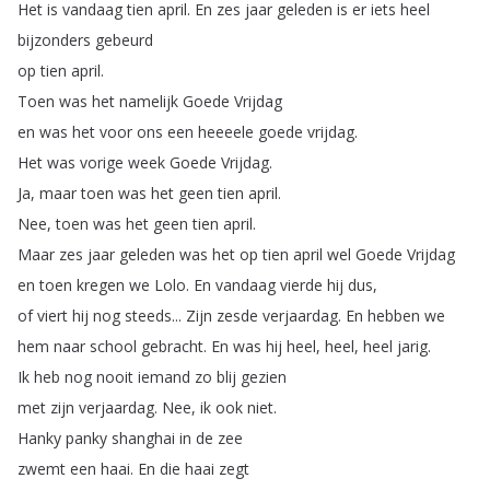
Het
is
vandaag
tien
april
.
En
zes
jaar
geleden
is
er
iets
heel
bijzonders
gebeurd
op
tien
april
.
Toen
was
het
namelijk
Goede
Vrijdag
en
was
het
voor
ons
een
heeeele
goede
vrijdag
.
Het
was
vorige
week
Goede
Vrijdag
.
Ja
,
maar
toen
was
het
geen
tien
april
.
Nee
,
toen
was
het
geen
tien
april
.
Maar
zes
jaar
geleden
was
het
op
tien
april
wel
Goede
Vrijdag
en
toen
kregen
we
Lolo
.
En
vandaag
vierde
hij
dus
,
of
viert
hij
nog
steeds
...
Zijn
zesde
verjaardag
.
En
hebben
we
hem
naar
school
gebracht
.
En
was
hij
heel
,
heel
,
heel
jarig
.
Ik
heb
nog
nooit
iemand
zo
blij
gezien
met
zijn
verjaardag
.
Nee
,
ik
ook
niet
.
Hanky
panky
shanghai
in
de
zee
zwemt
een
haai
.
En
die
haai
zegt