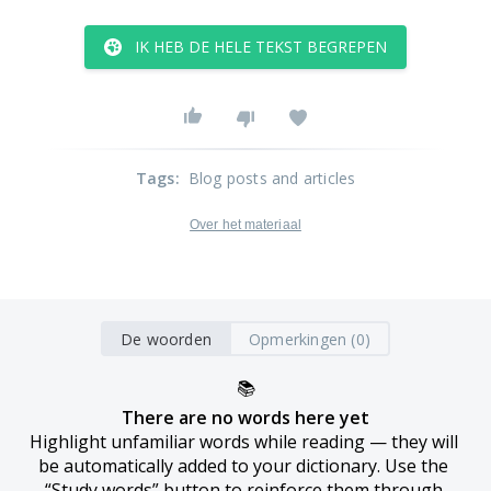
IK HEB DE HELE TEKST BEGREPEN
Tags
:
Blog posts and articles
Over het materiaal
De woorden
Opmerkingen (0)
📚
There are no words here yet
Highlight unfamiliar words while reading — they will 
be automatically added to your dictionary. Use the 
“Study words” button to reinforce them through 