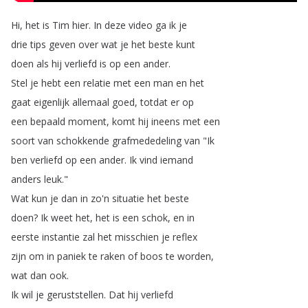
Hi
,
het
is
Tim
hier
.
In
deze
video
ga
ik
je
drie
tips
geven
over
wat
je
het
beste
kunt
doen
als
hij
verliefd
is
op
een
ander
.
Stel
je
hebt
een
relatie
met
een
man
en
het
gaat
eigenlijk
allemaal
goed
,
totdat
er
op
een
bepaald
moment
,
komt
hij
ineens
met
een
soort
van
schokkende
grafmededeling
van
"
Ik
ben
verliefd
op
een
ander
.
Ik
vind
iemand
anders
leuk
."
Wat
kun
je
dan
in
zo'n
situatie
het
beste
doen
?
Ik
weet
het
,
het
is
een
schok
,
en
in
eerste
instantie
zal
het
misschien
je
reflex
zijn
om
in
paniek
te
raken
of
boos
te
worden
,
wat
dan
ook
.
Ik
wil
je
geruststellen
.
Dat
hij
verliefd