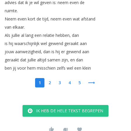
advies
dat
ik
je
wil
geven
is
:
neem
even
de
ruimte
.
Neem
even
kort
de
tijd
,
neem
even
wat
afstand
van
elkaar
.
Als
jullie
al
lang
een
relatie
hebben
,
dan
is
hij
waarschijnlijk
wel
gewend
geraakt
aan
jouw
aanwezigheid
,
dan
is
hij
er
gewend
aan
geraakt
dat
jullie
altijd
samen
zijn
,
en
dan
ben
jij
voor
hem
misschien
zelfs
wel
een
klein
1
2
3
4
5
IK HEB DE HELE TEKST BEGREPEN