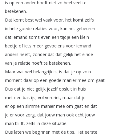
is
op
een
ander
hoeft
niet
zo
heel
veel
te
betekenen
.
Dat
komt
best
wel
vaak
voor
,
het
komt
zelfs
in
hele
goede
relaties
voor
,
kan
het
gebeuren
dat
iemand
soms
even
een
tijdje
een
klein
beetje
of
iets
meer
gevoelens
voor
iemand
anders
heeft
,
zonder
dat
dat
gelijk
het
einde
van
je
relatie
hoeft
te
betekenen
.
Maar
wat
wel
belangrijk
is
,
is
dat
je
op
zo'n
moment
daar
op
een
goede
manier
mee
om
gaat
.
Dus
dat
je
niet
gelijk
jezelf
opsluit
in
huis
met
een
bak
ijs
,
vol
verdriet
,
maar
dat
je
er
op
een
slimme
manier
mee
om
gaat
en
dat
je
er
voor
zorgt
dat
jouw
man
ook
echt
jouw
man
blijft
,
zelfs
in
deze
situatie
.
Dus
laten
we
beginnen
met
de
tips
.
Het
eerste