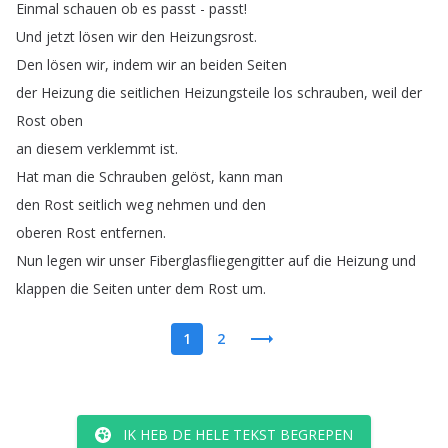
Einmal
schauen
ob
es
passt
-
passt
!
Und
jetzt
lösen
wir
den
Heizungsrost
.
Den
lösen
wir
,
indem
wir
an
beiden
Seiten
der
Heizung
die
seitlichen
Heizungsteile
los
schrauben
,
weil
der
Rost
oben
an
diesem
verklemmt
ist
.
Hat
man
die
Schrauben
gelöst
,
kann
man
den
Rost
seitlich
weg
nehmen
und
den
oberen
Rost
entfernen
.
Nun
legen
wir
unser
Fiberglasfliegengitter
auf
die
Heizung
und
klappen
die
Seiten
unter
dem
Rost
um
.
1
2
IK HEB DE HELE TEKST BEGREPEN