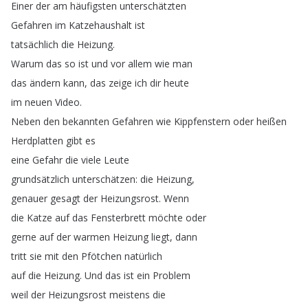
Einer
der
am
häufigsten
unterschätzten
Gefahren
im
Katzehaushalt
ist
tatsächlich
die
Heizung
.
Warum
das
so
ist
und
vor
allem
wie
man
das
ändern
kann
,
das
zeige
ich
dir
heute
im
neuen
Video
.
Neben
den
bekannten
Gefahren
wie
Kippfenstern
oder
heißen
Herdplatten
gibt
es
eine
Gefahr
die
viele
Leute
grundsätzlich
unterschätzen
:
die
Heizung
,
genauer
gesagt
der
Heizungsrost
.
Wenn
die
Katze
auf
das
Fensterbrett
möchte
oder
gerne
auf
der
warmen
Heizung
liegt
,
dann
tritt
sie
mit
den
Pfötchen
natürlich
auf
die
Heizung
.
Und
das
ist
ein
Problem
weil
der
Heizungsrost
meistens
die