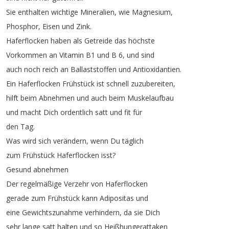
Sie
enthalten
wichtige
Mineralien
,
wie
Magnesium
,
Phosphor
,
Eisen
und
Zink
.
Haferflocken
haben
als
Getreide
das
höchste
Vorkommen
an
Vitamin
B1
und
B
6,
und
sind
auch
noch
reich
an
Ballaststoffen
und
Antioxidantien
.
Ein
Haferflocken
Frühstück
ist
schnell
zuzubereiten
,
hilft
beim
Abnehmen
und
auch
beim
Muskelaufbau
und
macht
Dich
ordentlich
satt
und
fit
für
den
Tag
.
Was
wird
sich
verändern
,
wenn
Du
täglich
zum
Frühstück
Haferflocken
isst
?
Gesund
abnehmen
Der
regelmäßige
Verzehr
von
Haferflocken
gerade
zum
Frühstück
kann
Adipositas
und
eine
Gewichtszunahme
verhindern
,
da
sie
Dich
sehr
lange
satt
halten
und
so
Heißhungerattaken