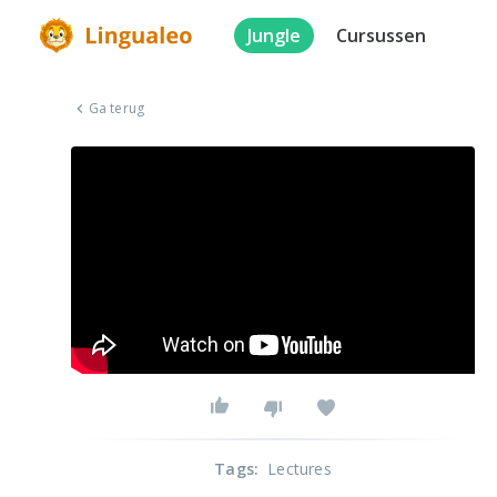
Jungle
Cursussen
Ga terug
Tags
:
Lectures