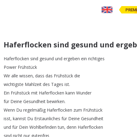
PREM
Haferflocken sind gesund und ergeb
Haferflocken
sind
gesund
und
ergeben
ein
richtiges
Power
Frühstück
Wir
alle
wissen
,
dass
das
Frühstück
die
wichtigste
Mahlzeit
des
Tages
ist
.
Ein
Frühstück
mit
Haferflocken
kann
Wunder
für
Deine
Gesundheit
bewirken
.
Wenn
Du
regelmäßig
Haferflocken
zum
Frühstück
isst
,
kannst
Du
Erstaunliches
für
Deine
Gesundheit
und
für
Dein
Wohlbefinden
tun
,
denn
Haferflocken
sind
nicht
nur
gutenfrei
.