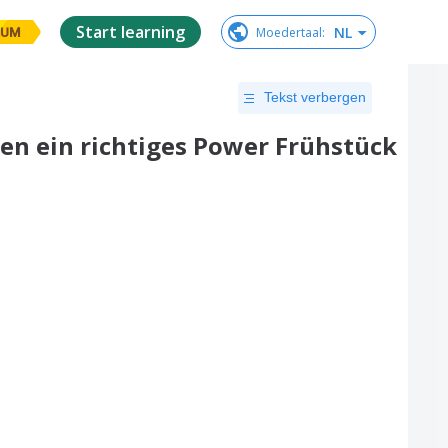
Start learning
NL
Moedertaal
:
IUM
Tekst verbergen
en ein richtiges Power Frühstück