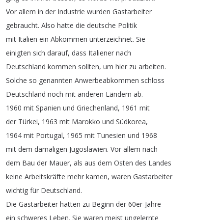
Vor
allem
in
der
Industrie
wurden
Gastarbeiter
gebraucht
.
Also
hatte
die
deutsche
Politik
mit
Italien
ein
Abkommen
unterzeichnet
.
Sie
einigten
sich
darauf
,
dass
Italiener
nach
Deutschland
kommen
sollten
,
um
hier
zu
arbeiten
.
Solche
so
genannten
Anwerbeabkommen
schloss
Deutschland
noch
mit
anderen
Ländern
ab
.
1960
mit
Spanien
und
Griechenland
, 1961
mit
der
Türkei
, 1963
mit
Marokko
und
Südkorea
,
1964
mit
Portugal
, 1965
mit
Tunesien
und
1968
mit
dem
damaligen
Jugoslawien
.
Vor
allem
nach
dem
Bau
der
Mauer
,
als
aus
dem
Osten
des
Landes
keine
Arbeitskräfte
mehr
kamen
,
waren
Gastarbeiter
wichtig
für
Deutschland
.
Die
Gastarbeiter
hatten
zu
Beginn
der
60er-Jahre
ein
schweres
Leben
.
Sie
waren
meist
ungelernte