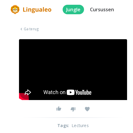
Jungle
Cursussen
Ga terug
Tags
:
Lectures