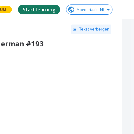
Start learning
NL
Moedertaal
:
IUM
Tekst verbergen
 German #193