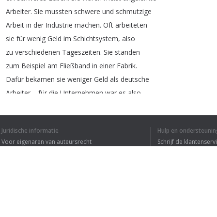
Arbeiter
.
Sie
mussten
schwere
und
schmutzige
Arbeit
in
der
Industrie
machen
.
Oft
arbeiteten
sie
für
wenig
Geld
im
Schichtsystem
,
also
zu
verschiedenen
Tageszeiten
.
Sie
standen
zum
Beispiel
am
Fließband
in
einer
Fabrik
.
Dafür
bekamen
sie
weniger
Geld
als
deutsche
Arbeiter
–
für
die
Unternehmen
war
es
also
ein
Gewinn
,
ausländische
Arbeiter
anzustellen
.
Untergebracht
waren
die
Gastarbeiter
oft
in
Juridische informatie
Hulp en ondersteunin
Voor eigenaren van auteursrecht
Schrijf de klantenserv
Privacyvoorwaarden
Veelgestelde vragen
Terms of Use
1
2
3
Browser extensie
IK HEB DE HELE T