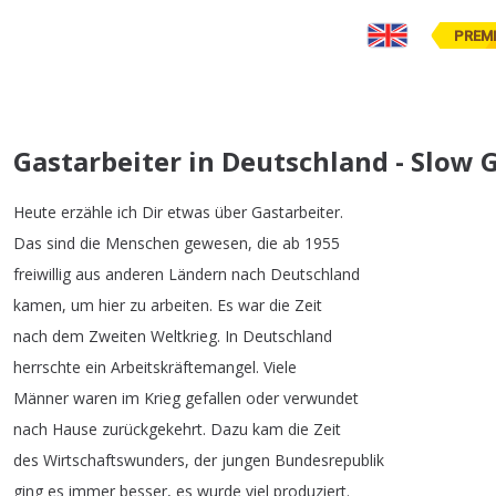
PREM
Gastarbeiter in Deutschland - Slow
Heute
erzähle
ich
Dir
etwas
über
Gastarbeiter
.
Das
sind
die
Menschen
gewesen
,
die
ab
1955
freiwillig
aus
anderen
Ländern
nach
Deutschland
kamen
,
um
hier
zu
arbeiten
.
Es
war
die
Zeit
nach
dem
Zweiten
Weltkrieg
.
In
Deutschland
herrschte
ein
Arbeitskräftemangel
.
Viele
Männer
waren
im
Krieg
gefallen
oder
verwundet
nach
Hause
zurückgekehrt
.
Dazu
kam
die
Zeit
des
Wirtschaftswunders
,
der
jungen
Bundesrepublik
ging
es
immer
besser
,
es
wurde
viel
produziert
.