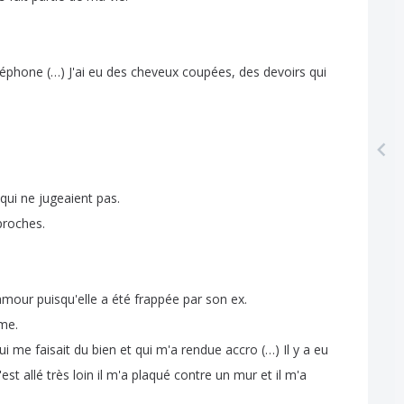
léphone
(…)
J'ai
eu
des
cheveux
coupées
,
des
devoirs
qui
qui
ne
jugeaient
pas
.
proches
.
amour
puisqu'elle
a
été
frappée
par
son
ex
.
me
.
ui
me
faisait
du
bien
et
qui
m'a
rendue
accro
(…)
Il
y
a
eu
'est
allé
très
loin
il
m'a
plaqué
contre
un
mur
et
il
m'a