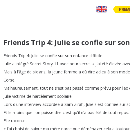
PREM
Friends Trip 4: Julie se confie sur son
Friends
Trip
4:
Julie
se
confie
sur
son
enfance
difficile
Julie
a
intégré
Secret
Story
11
avec
pour
secret
« j'ai
été
élevée
ave
Mais
à
l'âge
de
six
ans
,
la
jeune
femme
a
dû
dire
adieu
à
son
mode
Corse
.
Malheureusement
,
tout
ne
s'est
pas
passé
comme
prévu
pour
l'ex
Julie
victime
de
harcèlement
scolaire
.
Lors
d'une
interview
accordée
à
Sam
Zirah
,
Julie
s'est
confiée
sur
s
Et
le
moins
que
l'on
puisse
dire
c'est
qu'il
n'a
pas
été
de
tout
repos
.
Elle
raconte
:.
« J'ai
choisi
de
suivre
ma
mère
parce
que
déménager
cela
a
toujour