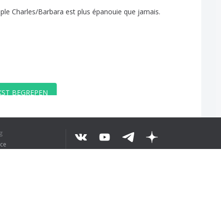
ple
Charles
/
Barbara
est
plus
épanouie
que
jamais
.
EKST BEGREPEN
g
ice
©
2026