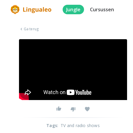
Jungle
Cursussen
Ga terug
Tags
:
TV and radio shows