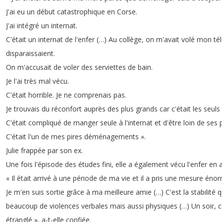
J'ai
eu
un
début
catastrophique
en
Corse
.
J'ai
intégré
un
internat
.
C'était
un
internat
de
l'enfer
(…)
Au
collège
,
on
m'avait
volé
mon
té
disparaissaient
.
On
m'accusait
de
voler
des
serviettes
de
bain
.
Je
l'ai
très
mal
vécu
.
C'était
horrible
.
Je
ne
comprenais
pas
.
Je
trouvais
du
réconfort
auprès
des
plus
grands
car
c'était
les
seuls
C'était
compliqué
de
manger
seule
à
l'internat
et
d'être
loin
de
ses
C'était
l'un
de
mes
pires
déménagements »
.
Julie
frappée
par
son
ex
.
Une
fois
l'épisode
des
études
fini
,
elle
a
également
vécu
l'enfer
en
« Il
était
arrivé
à
une
période
de
ma
vie
et
il
a
pris
une
mesure
énor
Je
m'en
suis
sortie
grâce
à
ma
meilleure
amie
(…)
C'est
la
stabilité
q
beaucoup
de
violences
verbales
mais
aussi
physiques
(…)
Un
soir
,
c
étranglé »
,
a-t-elle
confiée
.