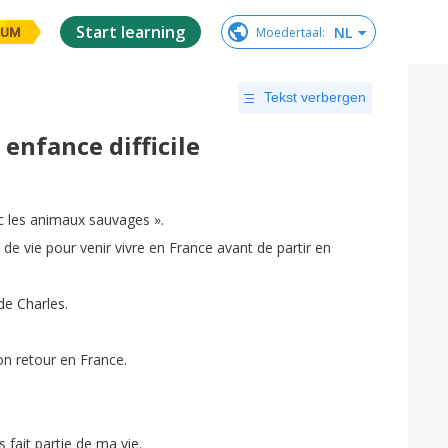
Start learning
NL
Moedertaal
:
IUM
Tekst verbergen
 enfance difficile
c
les
animaux
sauvages »
.
de
vie
pour
venir
vivre
en
France
avant
de
partir
en
de
Charles
.
on
retour
en
France
.
s
fait
partie
de
ma
vie
.