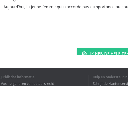
Aujourd'hui
,
la
jeune
femme
qui
n'accorde
pas
d'importance
au
cou
IK HEB DE HELE T
Juridische informatie
Hulp en ondersteunin
Voor eigenaren van auteursrecht
Schrijf de klantenserv
Privacyvoorwaarden
Veelgestelde vragen
Terms of Use
Browser extensie