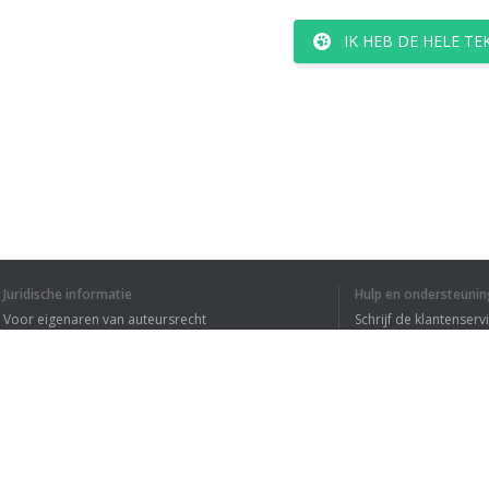
IK HEB DE HELE T
Juridische informatie
Hulp en ondersteunin
Voor eigenaren van auteursrecht
Schrijf de klantenserv
Privacyvoorwaarden
Veelgestelde vragen
Terms of Use
Browser extensie