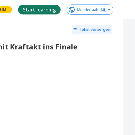
Start learning
NL
Moedertaal
:
IUM
Tekst verbergen
it Kraftakt ins Finale