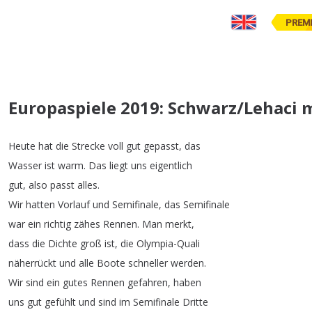
PREM
Europaspiele 2019: Schwarz/Lehaci m
Heute
hat
die
Strecke
voll
gut
gepasst
,
das
Wasser
ist
warm
.
Das
liegt
uns
eigentlich
gut
,
also
passt
alles
.
Wir
hatten
Vorlauf
und
Semifinale
,
das
Semifinale
war
ein
richtig
zähes
Rennen
.
Man
merkt
,
dass
die
Dichte
groß
ist
,
die
Olympia-Quali
näherrückt
und
alle
Boote
schneller
werden
.
Wir
sind
ein
gutes
Rennen
gefahren
,
haben
uns
gut
gefühlt
und
sind
im
Semifinale
Dritte