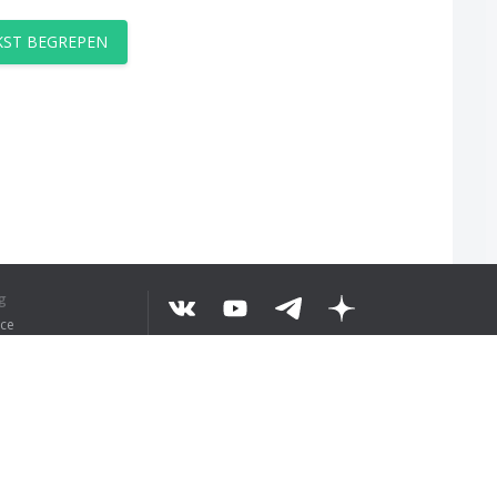
EKST BEGREPEN
g
ice
©
2026