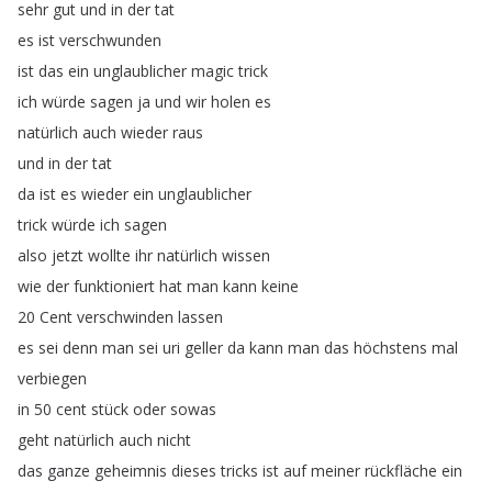
sehr
gut
und
in
der
tat
es
ist
verschwunden
ist
das
ein
unglaublicher
magic
trick
ich
würde
sagen
ja
und
wir
holen
es
natürlich
auch
wieder
raus
und
in
der
tat
da
ist
es
wieder
ein
unglaublicher
trick
würde
ich
sagen
also
jetzt
wollte
ihr
natürlich
wissen
wie
der
funktioniert
hat
man
kann
keine
20
Cent
verschwinden
lassen
es
sei
denn
man
sei
uri
geller
da
kann
man
das
höchstens
mal
verbiegen
in
50
cent
stück
oder
sowas
geht
natürlich
auch
nicht
das
ganze
geheimnis
dieses
tricks
ist
auf
meiner
rückfläche
ein