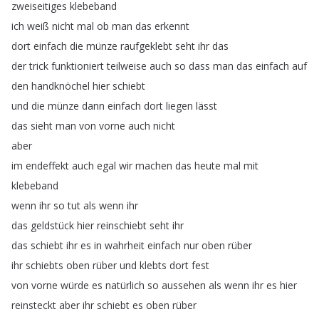
zweiseitiges
klebeband
ich
weiß
nicht
mal
ob
man
das
erkennt
dort
einfach
die
münze
raufgeklebt
seht
ihr
das
der
trick
funktioniert
teilweise
auch
so
dass
man
das
einfach
auf
den
handknöchel
hier
schiebt
und
die
münze
dann
einfach
dort
liegen
lässt
das
sieht
man
von
vorne
auch
nicht
aber
im
endeffekt
auch
egal
wir
machen
das
heute
mal
mit
klebeband
wenn
ihr
so
tut
als
wenn
ihr
das
geldstück
hier
reinschiebt
seht
ihr
das
schiebt
ihr
es
in
wahrheit
einfach
nur
oben
rüber
ihr
schiebts
oben
rüber
und
klebts
dort
fest
von
vorne
würde
es
natürlich
so
aussehen
als
wenn
ihr
es
hier
reinsteckt
aber
ihr
schiebt
es
oben
rüber