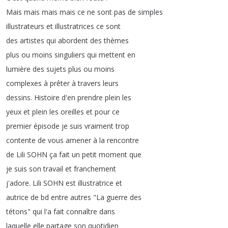
Mais
mais
mais
mais
ce
ne
sont
pas
de
simples
illustrateurs
et
illustratrices
ce
sont
des
artistes
qui
abordent
des
thèmes
plus
ou
moins
singuliers
qui
mettent
en
lumière
des
sujets
plus
ou
moins
complexes
à
prêter
à
travers
leurs
dessins
.
Histoire
d'en
prendre
plein
les
yeux
et
plein
les
oreilles
et
pour
ce
premier
épisode
je
suis
vraiment
trop
contente
de
vous
amener
à
la
rencontre
de
Lili
SOHN
ça
fait
un
petit
moment
que
je
suis
son
travail
et
franchement
j'adore
.
Lili
SOHN
est
illustratrice
et
autrice
de
bd
entre
autres
"
La
guerre
des
tétons
"
qui
l'a
fait
connaître
dans
laquelle
elle
partage
son
quotidien