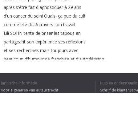
après
s'être
fait
diagnostiquer
à
29
ans
d'un
cancer
du
sein
!
Ouais
,
ça
pue
du
cul
!
comme
elle
dit
.
A
travers
son
travail
Lili
SOHN
tente
de
briser
les
tabous
en
partageant
son
expérience
ses
réflexions
et
ses
recherches
mais
toujours
avec
beaucoup
d'humour
de
franchise
et
d'autodérision
.
Comme
dans
sa
dernière
bd
Mamas
où
elle
parle
de
l'instinct
maternel
.
Juridische informatie
Hulp en ondersteunin
Et
si
toi
aussi
tu
veux
me
proposer
les
prochains
invités
:
tu
peux
le
Voor eigenaren van auteursrecht
Schrijf de klantenserv
faire
ici
en
commentaires
ou
sur
Privacyvoorwaarden
Veelgestelde vragen
instagram
!
Terms of Use
Donc
c'est
parti
pour
une
espèce
Browser extensie