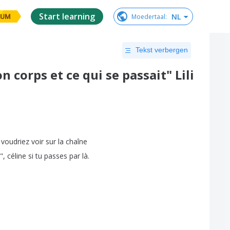
Start learning
NL
Moedertaal
:
IUM
Tekst verbergen
 corps et ce qui se passait" Lili
voudriez
voir
sur
la
chaîne
",
céline
si
tu
passes
par
là
.