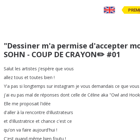
PREM
"Dessiner m'a permise d'accepter mon
SOHN - COUP DE CRAYON✏️ #01
Salut
les
artistes
j'espère
que
vous
allez
tous
et
toutes
bien
!
Y'a
pas
si
longtemps
sur
instagram
je
vous
demandais
ce
que
vous
j'ai
eu
pas
mal
de
réponses
dont
celle
de
Céline
aka
"
Owl
and
Hook
Elle
me
proposait
l'idée
d'aller
à
la
rencontre
d'illustrateurs
et
d'illustratrice
et
chance
c'est
ce
qu'on
va
faire
aujourd'hui
!
C'est
quand
même
bien
foutu
!