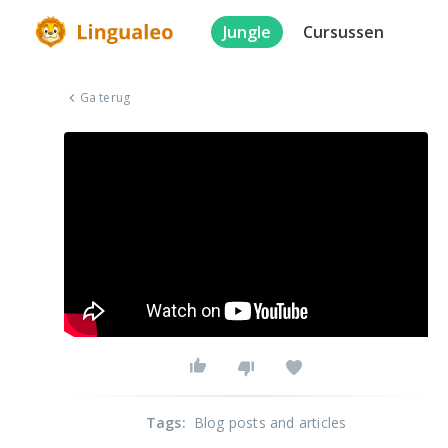
Jungle
Cursussen
Ga terug
Tags
:
Blog posts and articles