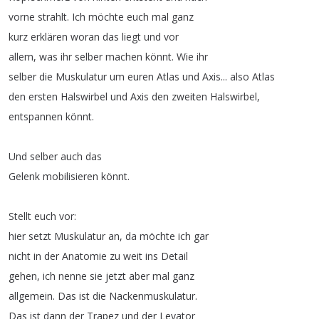
vorne
strahlt
.
Ich
möchte
euch
mal
ganz
kurz
erklären
woran
das
liegt
und
vor
allem
,
was
ihr
selber
machen
könnt
.
Wie
ihr
selber
die
Muskulatur
um
euren
Atlas
und
Axis
...
also
Atlas
den
ersten
Halswirbel
und
Axis
den
zweiten
Halswirbel
,
entspannen
könnt
.
Und
selber
auch
das
Gelenk
mobilisieren
könnt
.
Stellt
euch
vor
:
hier
setzt
Muskulatur
an
,
da
möchte
ich
gar
nicht
in
der
Anatomie
zu
weit
ins
Detail
gehen
,
ich
nenne
sie
jetzt
aber
mal
ganz
allgemein
.
Das
ist
die
Nackenmuskulatur
.
Das
ist
dann
der
Trapez
und
der
Levator