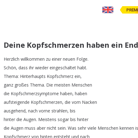
PREM
Deine Kopfschmerzen haben ein End
Herzlich
willkommen
zu
einer
neuen
Folge
.
Schön
,
dass
ihr
wieder
eingeschaltet
habt
.
Thema
:
Hinterhaupts
Kopfschmerz
ein
,
ganz
großes
Thema
.
Die
meisten
Menschen
die
Kopfschmerzsymptome
haben
,
haben
aufsteigende
Kopfschmerzen
,
die
vom
Nacken
ausgehend
,
nach
vorne
strahlen
,
bis
hinter
die
Augen
.
Meistens
sogar
bis
hinter
die
Augen
muss
aber
nicht
sein
.
Was
sehr
viele
Menschen
kennen
i
Kopfschmerz
von
hinten
entsteht
und
nach