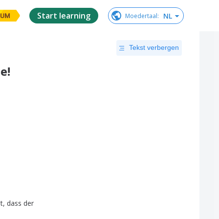
Start learning
NL
Moedertaal
:
IUM
Tekst verbergen
e!
st
,
dass
der