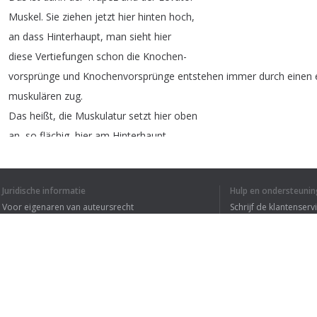
Muskel
.
Sie
ziehen
jetzt
hier
hinten
hoch
,
an
dass
Hinterhaupt
,
man
sieht
hier
diese
Vertiefungen
schon
die
Knochen-
vorsprünge
und
Knochenvorsprünge
entstehen
immer
durch
einen
muskulären
zug
.
Das
heißt
,
die
Muskulatur
setzt
hier
oben
an
,
so
flächig
,
hier
am
Hinterhaupt
und
hier
ist
eine
bindegewebige
Platte
und
da
geht
ein
nerv
durch
,
rechts
wie
links
.
Das
Ist
der
Occipitalis
Juridische informatie
Hulp en ondersteunin
Occipit
ist
das
"
Hinterhaupt
"
Voor eigenaren van auteursrecht
Schrijf de klantenserv
daher
Hinterhaupts
Kopfschmerz
.
Da
Privacyvoorwaarden
Veelgestelde vragen
gibt
es
einen
großen
Ast
ein
,
einen
Major
Ast
Terms of Use
und
eine
kleineren
Ast
,
das
ist
der
minor
.
Die
Strahlen
ziehen
im
prinzip
an
der
Browser extensie