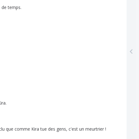
e
de
temps
.
ira
.
clu
que
comme
Kira
tue
des
gens
,
c'est
un
meurtrier
!