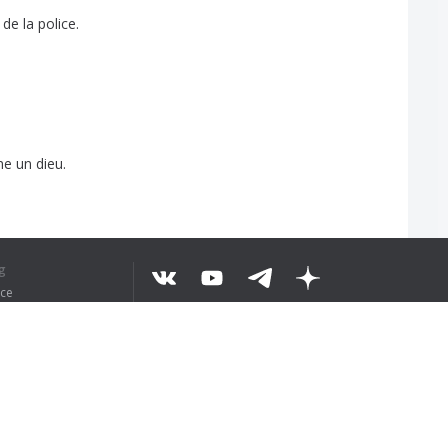
de
la
police
.
me
un
dieu
.
o
de
ton
âge
?
un
personnage
secondaire
.
g
ice
©
2026
...9