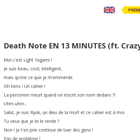
PREM
Death Note EN 13 MINUTES (ft. Craz
Moi
c'est
Light
Yagami
!
Je
suis
beau
,
cool
,
intelligent
,
mais
qu'est
ce
que
je
m'emmerde
.
Oh
tiens
!
Un
cahier
!
La
personne
meurt
quand
on
inscrit
son
nom
dedans
?!
Uhm-uhm
...
Salut
,
je
suis
Ryuk
,
un
dieu
de
la
mort
et
ce
cahier
est
à
moi
.
Tu
veux
que
je
te
le
rende
?
Non
!
Je
t'en
prie
continue
de
tuer
des
gens
!
Pas
de
problème
!