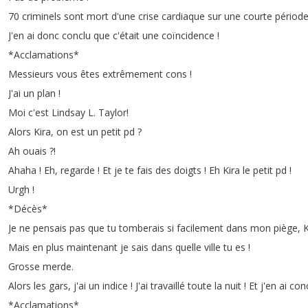
70
criminels
sont
mort
d'une
crise
cardiaque
sur
une
courte
périod
J'en
ai
donc
conclu
que
c'était
une
coïncidence
!
*
Acclamations
*
Messieurs
vous
êtes
extrêmement
cons
!
J'ai
un
plan
!
Moi
c'est
Lindsay
L
.
Taylor
!
Alors
Kira
,
on
est
un
petit
pd
?
Ah
ouais
?!
Ahaha
!
Eh
,
regarde
!
Et
je
te
fais
des
doigts
!
Eh
Kira
le
petit
pd
!
Urgh
!
*
Décès
*
Je
ne
pensais
pas
que
tu
tomberais
si
facilement
dans
mon
piège
,
K
Mais
en
plus
maintenant
je
sais
dans
quelle
ville
tu
es
!
Grosse
merde
.
Alors
les
gars
,
j'ai
un
indice
!
J'ai
travaillé
toute
la
nuit
!
Et
j'en
ai
con
*
Acclamations
*