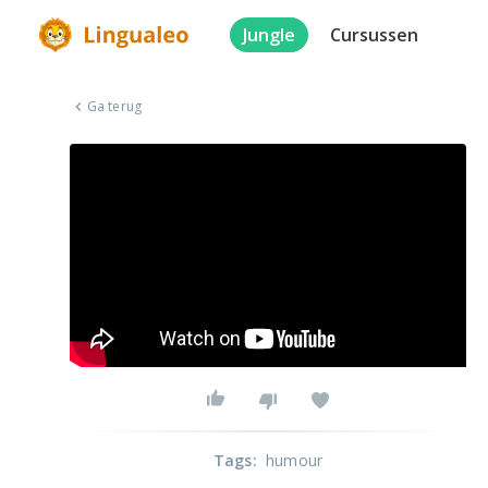
Jungle
Cursussen
Ga terug
Tags
:
humour