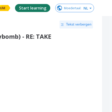
Start learning
NL
Moedertaal
:
IUM
Tekst verbergen
ybomb) - RE: TAKE