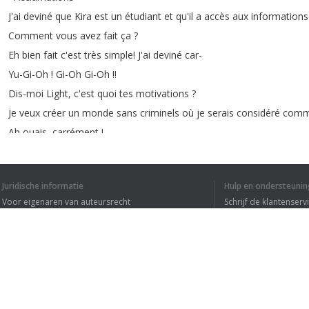
J'ai
deviné
que
Kira
est
un
étudiant
et
qu'il
a
accès
aux
informations
Comment
vous
avez
fait
ça
?
Eh
bien
fait
c'est
très
simple
!
J'ai
deviné
car-
Yu-Gi-Oh
!
Gi-Oh
Gi-Oh
!!
Dis-moi
Light
,
c'est
quoi
tes
motivations
?
Je
veux
créer
un
monde
sans
criminels
où
je
serais
considéré
com
Ah
ouais
,
carrément
!
Et
t'aurais
pas
pu
juste
vouloir
te
branler
comme
n'importe
quel
ad
C'est
pas
pour
t'aider
Light
mais
j'ai
l'impression
qu'on
est
suivi
par
Juridische informatie
Hulp en ondersteunin
Urgh
!
Ah
!
Voor eigenaren van auteursrecht
Schrijf de klantenserv
Je
déteste
les
personnages
secondaires
!
Privacyvoorwaarden
Veelgestelde vragen
Mes
chers
collègues
,
l'heure
est
grave
!
Terms of Use
Browser extensie
1
2
3
4
5