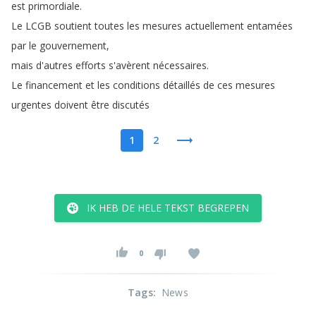
est
primordiale
.
Le
LCGB
soutient
toutes
les
mesures
actuellement
entamées
par
le
gouvernement
,
mais
d'autres
efforts
s'avèrent
nécessaires
.
Le
financement
et
les
conditions
détaillés
de
ces
mesures
urgentes
doivent
être
discutés
1
2
IK HEB DE HELE TEKST BEGREPEN
0
Tags
:
News