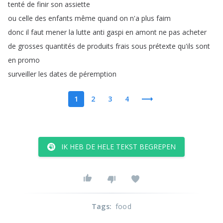
tenté
de
finir
son
assiette
ou
celle
des
enfants
même
quand
on
n'a
plus
faim
donc
il
faut
mener
la
lutte
anti
gaspi
en
amont
ne
pas
acheter
de
grosses
quantités
de
produits
frais
sous
prétexte
qu'ils
sont
en
promo
surveiller
les
dates
de
péremption
1
2
3
4
IK HEB DE HELE TEKST BEGREPEN
Tags
:
food