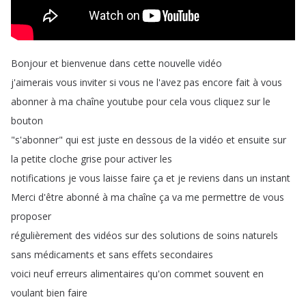
Bonjour
et
bienvenue
dans
cette
nouvelle
vidéo
j'aimerais
vous
inviter
si
vous
ne
l'avez
pas
encore
fait
à
vous
abonner
à
ma
chaîne
youtube
pour
cela
vous
cliquez
sur
le
bouton
"
s'abonner
"
qui
est
juste
en
dessous
de
la
vidéo
et
ensuite
sur
la
petite
cloche
grise
pour
activer
les
notifications
je
vous
laisse
faire
ça
et
je
reviens
dans
un
instant
Merci
d'être
abonné
à
ma
chaîne
ça
va
me
permettre
de
vous
proposer
régulièrement
des
vidéos
sur
des
solutions
de
soins
naturels
sans
médicaments
et
sans
effets
secondaires
voici
neuf
erreurs
alimentaires
qu'on
commet
souvent
en
voulant
bien
faire