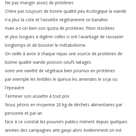
Ne
pas
manger
assez
de
protéines
Chère
pas
toujours
de
bonne
qualité
peu
écologique
la
viande
n'a
plus
la
cote
et
l'assiette
végétarienne
se
banalise
mais
a-t-on
bien
son
quota
de
protéines
?
Non
stockées
et
plus
longues
à
digérer
celles
ci
ont
l'avantage
de
rassasier
longtemps
et
de
booster
le
métabolisme
.
On
veille
à
avoir
à
chaque
repas
une
source
de
protéines
de
bonne
qualité
viande
poisson
oeufs
laitages
voire
une
variété
de
végétaux
bien
pourvus
en
protéines
par
exemple
les
lentilles
le
quinoa
les
amendes
le
soja
ou
l'épeautre
Terminer
son
assiette
à
tout
prix
Nous
jetons
en
moyenne
20
kg
de
déchets
alimentaires
par
personne
et
par
an
face
à
ce
constat
les
pouvoirs
publics
mènent
depuis
quelques
années
des
campagnes
anti
gaspi
alors
évidemment
on
est