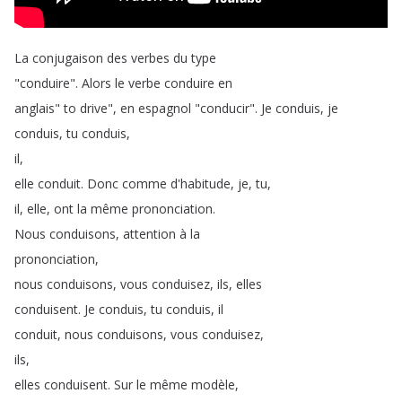
La
conjugaison
des
verbes
du
type
"
conduire
".
Alors
le
verbe
conduire
en
anglais
"
to
drive
",
en
espagnol
"
conducir
".
Je
conduis
,
je
conduis
,
tu
conduis
,
il
,
elle
conduit
.
Donc
comme
d'habitude
,
je
,
tu
,
il
,
elle
,
ont
la
même
prononciation
.
Nous
conduisons
,
attention
à
la
prononciation
,
nous
conduisons
,
vous
conduisez
,
ils
,
elles
conduisent
.
Je
conduis
,
tu
conduis
,
il
conduit
,
nous
conduisons
,
vous
conduisez
,
ils
,
elles
conduisent
.
Sur
le
même
modèle
,