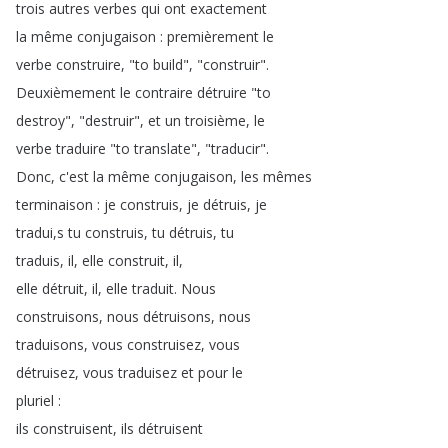
trois
autres
verbes
qui
ont
exactement
la
même
conjugaison
:
premièrement
le
verbe
construire
, "
to
build
", "
construir
".
Deuxièmement
le
contraire
détruire
"
to
destroy
", "
destruir
",
et
un
troisième
,
le
verbe
traduire
"
to
translate
", "
traducir
".
Donc
,
c'est
la
même
conjugaison
,
les
mêmes
terminaison
:
je
construis
,
je
détruis
,
je
tradui
,
s
tu
construis
,
tu
détruis
,
tu
traduis
,
il
,
elle
construit
,
il
,
elle
détruit
,
il
,
elle
traduit
.
Nous
construisons
,
nous
détruisons
,
nous
traduisons
,
vous
construisez
,
vous
détruisez
,
vous
traduisez
et
pour
le
pluriel
:
ils
construisent
,
ils
détruisent