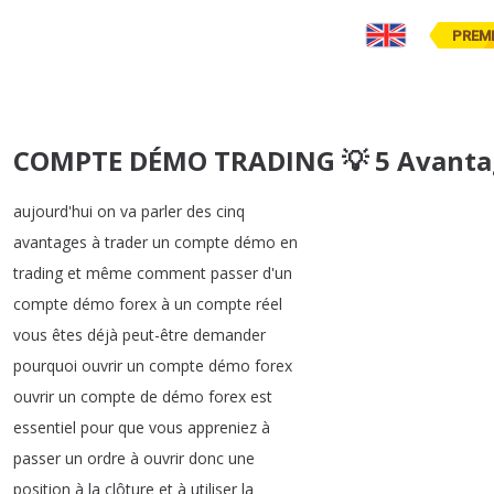
PREM
COMPTE DÉMO TRADING 💡 5 Avantag
aujourd'hui
on
va
parler
des
cinq
avantages
à
trader
un
compte
démo
en
trading
et
même
comment
passer
d'un
compte
démo
forex
à
un
compte
réel
vous
êtes
déjà
peut-être
demander
pourquoi
ouvrir
un
compte
démo
forex
ouvrir
un
compte
de
démo
forex
est
essentiel
pour
que
vous
appreniez
à
passer
un
ordre
à
ouvrir
donc
une
position
à
la
clôture
et
à
utiliser
la