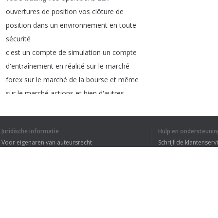
ouvertures
de
position
vos
clôture
de
position
dans
un
environnement
en
toute
sécurité
c'est
un
compte
de
simulation
un
compte
d'entraînement
en
réalité
sur
le
marché
forex
sur
le
marché
de
la
bourse
et
même
sur
le
marché
actions
et
bien
d'autres
le
compte
de
démonstration
trading
c'est
aussi
donc
un
outil
d'apprentissage
Juridische informatie
Hulp en ondersteunin
vous
allez
apprendre
à
ouvrir
un
Voor eigenaren van auteursrecht
Schrijf de klantenserv
graphique
ajouté
un
indicateur
technique
Privacyvoorwaarden
Veelgestelde vragen
changer
d'unité
de
temps
ouvrir
des
Terms of Use
ordres
les
clôtures
et
tout
ce
que
vous
devez
connaître
avant
même
d'être
sur
compte
réel
et
pour
cela
vous
avez
accès
Browser extensie
à
un
capital
virtuel
vous
pouvez
décider