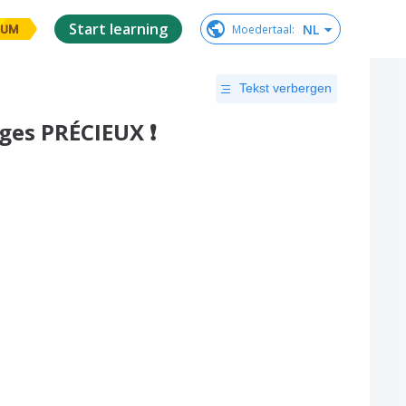
Start learning
NL
Moedertaal
:
IUM
Tekst verbergen
es PRÉCIEUX ❗️