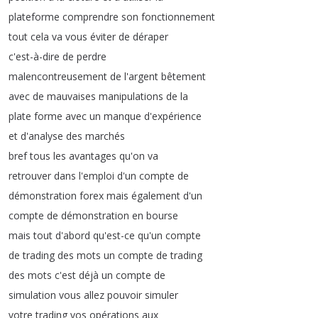
plateforme
comprendre
son
fonctionnement
tout
cela
va
vous
éviter
de
déraper
c'est-à-dire
de
perdre
malencontreusement
de
l'argent
bêtement
avec
de
mauvaises
manipulations
de
la
plate
forme
avec
un
manque
d'expérience
et
d'analyse
des
marchés
bref
tous
les
avantages
qu'on
va
retrouver
dans
l'emploi
d'un
compte
de
démonstration
forex
mais
également
d'un
compte
de
démonstration
en
bourse
mais
tout
d'abord
qu'est-ce
qu'un
compte
de
trading
des
mots
un
compte
de
trading
des
mots
c'est
déjà
un
compte
de
simulation
vous
allez
pouvoir
simuler
votre
trading
vos
opérations
aux