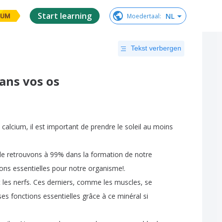
Start learning
NL
Moedertaal
:
IUM
Tekst verbergen
ans vos os
calcium
,
il
est
important
de
prendre
le
soleil
au
moins
le
retrouvons
à
99%
dans
la
formation
de
notre
ions
essentielles
pour
notre
organisme
!.
t
les
nerfs
.
Ces
derniers
,
comme
les
muscles
,
se
ses
fonctions
essentielles
grâce
à
ce
minéral
si