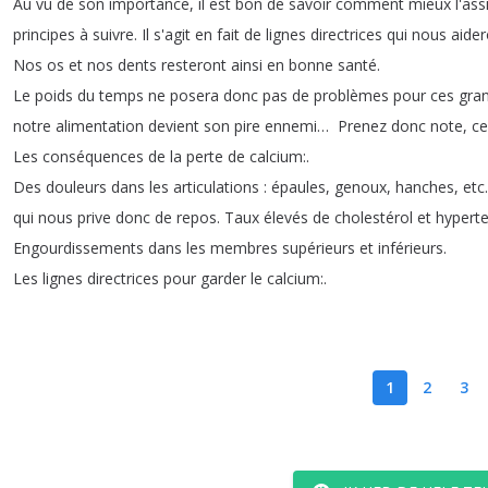
Au
vu
de
son
importance
,
il
est
bon
de
savoir
comment
mieux
l'ass
principes
à
suivre
.
Il
s'agit
en
fait
de
lignes
directrices
qui
nous
aider
Nos
os
et
nos dents resteront
ainsi
en
bonne
santé
.
Le
poids
du
temps
ne
posera
donc
pas
de
problèmes
pour
ces
gra
notre
alimentation
devient
son
pire
ennemi
…
Prenez
donc
note
,
ce
Les
conséquences
de
la
perte
de
calcium
:.
Des
douleurs dans
les
articulations
:
épaules
,
genoux
,
hanches
,
etc
qui
nous
prive
donc
de
repos
.
Taux
élevés
de
cholestérol
et
hypert
Engourdissements dans
les
membres
supérieurs
et
inférieurs
.
Les
lignes
directrices
pour
garder
le
calcium
:.
1
2
3