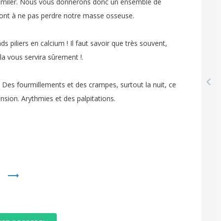
imiler
.
Nous
vous
donnerons
donc
un
ensemble
de
ont
à
ne
pas
perdre
notre
masse
osseuse
.
nds
piliers
en
calcium
!
Il
faut
savoir
que
très
souvent
,
la
vous
servira
sûrement
!.
.
Des
fourmillements
et
des crampes
,
surtout
la
nuit
,
ce
ension
.
Arythmies
et
des
palpitations
.