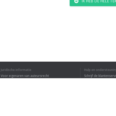
IK HEB DE HELE T
Juridische informatie
Hulp en ondersteunin
Voor eigenaren van auteursrecht
Schrijf de klantenserv
Privacyvoorwaarden
Veelgestelde vragen
Terms of Use
Browser extensie