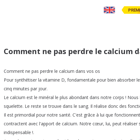
PREM
Comment ne pas perdre le calcium d
Comment
ne
pas
perdre
le
calcium
dans
vos
os
Pour
synthétiser
la
vitamine
D
,
fondamentale
pour
bien
absorber
le
cinq
minutes
par
jour
.
Le
calcium
est
le
minéral
le
plus
abondant
dans
notre
corps
!
Nous
squelette
.
Le
reste
se
trouve
dans
le
sang
.
Il
réalise
donc
des
fonct
Il
est
primordial
pour
notre
santé
.
C'est
grâce
à
lui
que
fonctionnen
contractent
avec
l'apport
de
calcium
.
Notre
cœur
,
lui
,
peut
réaliser
indispensable
!.