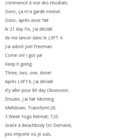
commencé
à
voir
des
résultats
.
Donc
,
ça
m'a
gardé
motivé
.
Donc
,
après
avoir
fait
le
21
day
Fix
,
j'ai
décidé
de
me
lancer
dans
le
LIIFT
4.
J'ai
adoré
Joel
Freeman
.
Come
on
!
I
got
ya
!
Keep
it
going
.
Three
,
two
,
one
,
done
!
Après
LIIFT4,
j'ai
décidé
d'y
aller
pour
80
day
Obsession
.
Ensuite
,
j'ai
fait
Morning
Meltdown
,
Transform
:20,
3
Week
Yoga
Retreat
,
T25.
Graĉe
à
Beachbody
On
Demand
,
peu
importe
où
je
suis
,