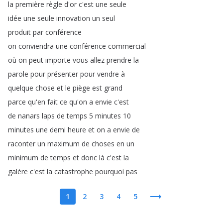
la
première
règle
d'or
c'est
une
seule
idée
une
seule
innovation
un
seul
produit
par
conférence
on
conviendra
une
conférence
commercial
où
on
peut
importe
vous
allez
prendre
la
parole
pour
présenter
pour
vendre
à
quelque
chose
et
le
piège
est
grand
parce
qu'en
fait
ce
qu'on
a
envie
c'est
de
nanars
laps
de
temps
5
minutes
10
minutes
une
demi
heure
et
on
a
envie
de
raconter
un
maximum
de
choses
en
un
minimum
de
temps
et
donc
là
c'est
la
galère
c'est
la
catastrophe
pourquoi
pas
1
2
3
4
5