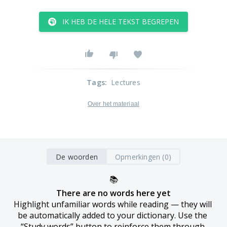
IK HEB DE HELE TEKST BEGREPEN
Tags
:
Lectures
Over het materiaal
De woorden
Opmerkingen (0)
📚
There are no words here yet
Highlight unfamiliar words while reading — they will 
be automatically added to your dictionary. Use the 
“Study words” button to reinforce them through 