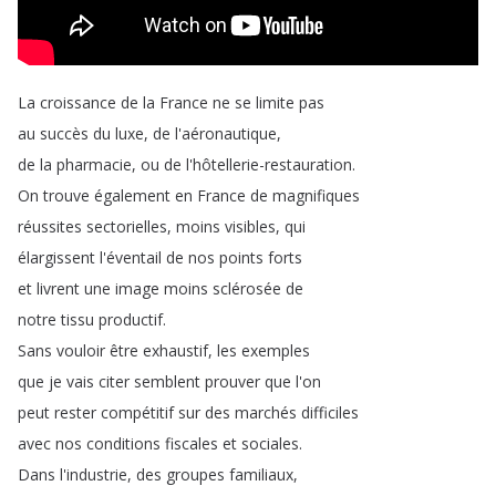
La
croissance
de
la
France
ne
se
limite
pas
au
succès
du
luxe
,
de
l'aéronautique
,
de
la
pharmacie
,
ou
de
l'hôtellerie-restauration
.
On
trouve
également
en
France
de
magnifiques
réussites
sectorielles
,
moins
visibles
,
qui
élargissent
l'éventail
de
nos
points
forts
et
livrent
une
image
moins
sclérosée
de
notre
tissu
productif
.
Sans
vouloir
être
exhaustif
,
les
exemples
que
je
vais
citer
semblent
prouver
que
l'on
peut
rester
compétitif
sur
des
marchés
difficiles
avec
nos
conditions
fiscales
et
sociales
.
Dans
l'industrie
,
des
groupes
familiaux
,