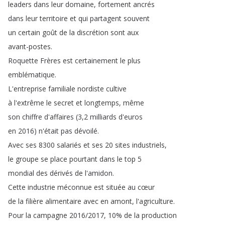
leaders
dans
leur
domaine
,
fortement
ancrés
dans
leur
territoire
et
qui
partagent
souvent
un
certain
goût
de
la
discrétion
sont
aux
avant-postes
.
Roquette
Frères
est
certainement
le
plus
emblématique
.
L'entreprise
familiale
nordiste
cultive
à
l'extrême
le
secret
et
longtemps
,
même
son
chiffre
d'affaires
(3,2
milliards
d'euros
en
2016)
n'était
pas
dévoilé
.
Avec
ses
8300
salariés
et
ses
20
sites
industriels
,
le
groupe
se
place
pourtant
dans
le
top
5
mondial
des
dérivés
de
l'amidon
.
Cette
industrie
méconnue
est
située
au
cœur
de
la
filière
alimentaire
avec
en
amont
,
l'agriculture
.
Pour
la
campagne
2016/2017, 10%
de
la
production