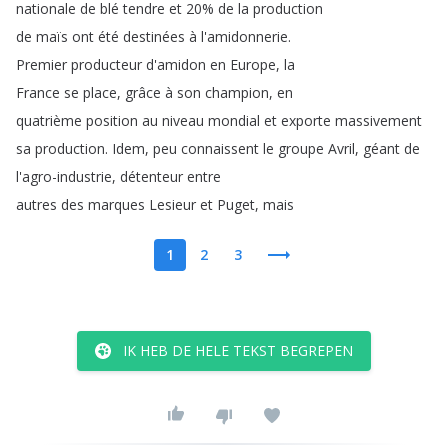
nationale
de
blé
tendre
et
20%
de
la
production
de
maïs
ont
été
destinées
à
l'amidonnerie
.
Premier
producteur
d'amidon
en
Europe
,
la
France
se
place
,
grâce
à
son
champion
,
en
quatrième
position
au
niveau
mondial
et
exporte
massivement
sa
production
.
Idem
,
peu
connaissent
le
groupe
Avril
,
géant
de
l'agro-industrie
,
détenteur
entre
autres
des
marques
Lesieur
et
Puget
,
mais
1
2
3
IK HEB DE HELE TEKST BEGREPEN