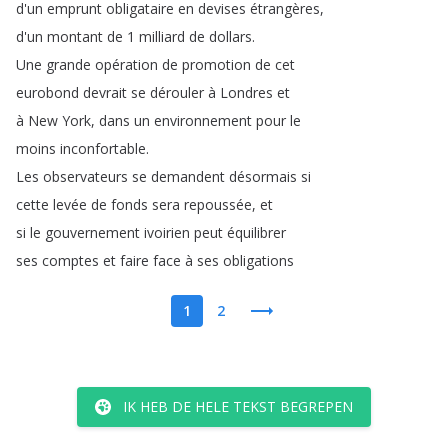
d'un
emprunt
obligataire
en
devises
étrangères
,
d'un
montant
de
1
milliard
de
dollars
.
Une
grande
opération
de
promotion
de
cet
eurobond
devrait
se
dérouler
à
Londres
et
à
New
York
,
dans
un
environnement
pour
le
moins
inconfortable
.
Les
observateurs
se
demandent
désormais
si
cette
levée
de
fonds
sera
repoussée
,
et
si
le
gouvernement
ivoirien
peut
équilibrer
ses
comptes
et
faire
face
à
ses
obligations
1
2
IK HEB DE HELE TEKST BEGREPEN