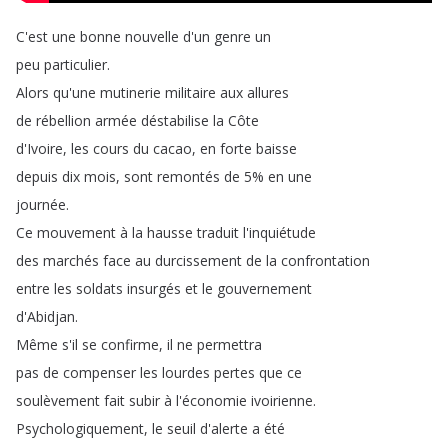
C'est
une
bonne
nouvelle
d'un
genre
un
peu
particulier
.
Alors
qu'une
mutinerie
militaire
aux
allures
de
rébellion
armée
déstabilise
la
Côte
d'Ivoire
,
les
cours
du
cacao
,
en
forte
baisse
depuis
dix
mois
,
sont
remontés
de
5%
en
une
journée
.
Ce
mouvement
à
la
hausse
traduit
l'inquiétude
des
marchés
face
au
durcissement
de
la
confrontation
entre
les
soldats
insurgés
et
le
gouvernement
d'Abidjan
.
Même
s'il
se
confirme
,
il
ne
permettra
pas
de
compenser
les
lourdes
pertes
que
ce
soulèvement
fait
subir
à
l'économie
ivoirienne
.
Psychologiquement
,
le
seuil
d'alerte
a
été