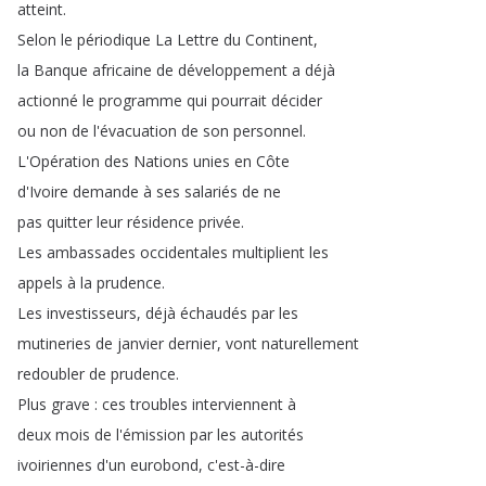
atteint
.
Selon
le
périodique
La
Lettre
du
Continent
,
la
Banque
africaine
de
développement
a
déjà
actionné
le
programme
qui
pourrait
décider
ou
non
de
l'évacuation
de
son
personnel
.
L'Opération
des
Nations
unies
en
Côte
d'Ivoire
demande
à
ses
salariés
de
ne
pas
quitter
leur
résidence
privée
.
Les
ambassades
occidentales
multiplient
les
appels
à
la
prudence
.
Les
investisseurs
,
déjà
échaudés
par
les
mutineries
de
janvier
dernier
,
vont
naturellement
redoubler
de
prudence
.
Plus
grave
:
ces
troubles
interviennent
à
deux
mois
de
l'émission
par
les
autorités
ivoiriennes
d'un
eurobond
,
c'est-à-dire