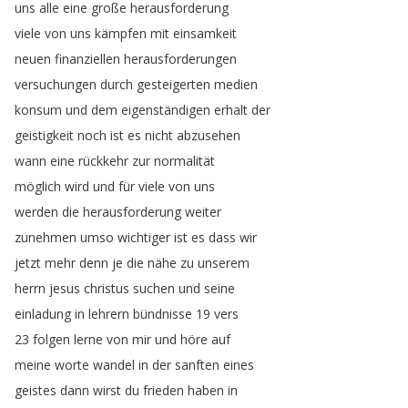
uns
alle
eine
große
herausforderung
viele
von
uns
kämpfen
mit
einsamkeit
neuen
finanziellen
herausforderungen
versuchungen
durch
gesteigerten
medien
konsum
und
dem
eigenständigen
erhalt
der
geistigkeit
noch
ist
es
nicht
abzusehen
wann
eine
rückkehr
zur
normalität
möglich
wird
und
für
viele
von
uns
werden
die
herausforderung
weiter
zunehmen
umso
wichtiger
ist
es
dass
wir
jetzt
mehr
denn
je
die
nähe
zu
unserem
herrn
jesus
christus
suchen
und
seine
einladung
in
lehrern
bündnisse
19
vers
23
folgen
lerne
von
mir
und
höre
auf
meine
worte
wandel
in
der
sanften
eines
geistes
dann
wirst
du
frieden
haben
in