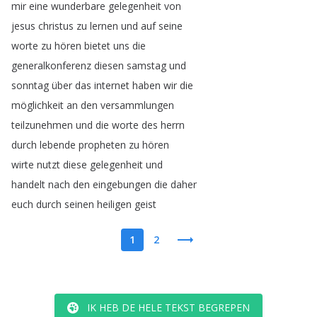
mir
eine
wunderbare
gelegenheit
von
jesus
christus
zu
lernen
und
auf
seine
worte
zu
hören
bietet
uns
die
generalkonferenz
diesen
samstag
und
sonntag
über
das
internet
haben
wir
die
möglichkeit
an
den
versammlungen
teilzunehmen
und
die
worte
des
herrn
durch
lebende
propheten
zu
hören
wirte
nutzt
diese
gelegenheit
und
handelt
nach
den
eingebungen
die
daher
euch
durch
seinen
heiligen
geist
1
2
IK HEB DE HELE TEKST BEGREPEN