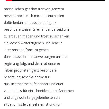
meine
lieben
geschwister
von
ganzem
herzen
möchte
ich
mich
bei
euch
allen
dafür
bedanken
dass
ihr
auf
ganz
besondere
weise
für
einander
da
seid
um
zu
erbauen
frieden
und
trost
zu
schenken
ein
lachen
weiterzugeben
und
liebe
in
ihrer
reinsten
form
zu
geben
danke
dass
ihr
den
anweisungen
unserer
regierung
folgt
und
dem
rat
unseres
lieben
propheten
ganz
besondere
beachtung
schenkt
danke
für
rücksichtnahme
aufeinander
und
euer
verständnis
für
einschneidende
maßnahmen
und
ungewohnte
gegebenheiten
die
situation
ist
leider
sehr
ernst
und
für