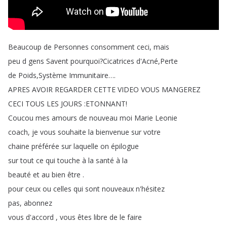
Beaucoup
de
Personnes
consomment
ceci
,
mais
peu
d
gens
Savent
pourquoi
?
Cicatrices
d'Acné
,
Perte
de
Poids
,
Système
Immunitaire
….
APRES
AVOIR
REGARDER
CETTE
VIDEO
VOUS
MANGEREZ
CECI
TOUS
LES
JOURS
:
ETONNANT
!
Coucou
mes
amours
de
nouveau
moi
Marie
Leonie
coach
,
je
vous
souhaite
la
bienvenue
sur
votre
chaine
préférée
sur
laquelle
on
épilogue
sur
tout
ce
qui
touche
à
la
santé
à
la
beauté
et
au
bien
être
.
pour
ceux
ou
celles
qui
sont
nouveaux
n'hésitez
pas
,
abonnez
vous
d'accord
,
vous
êtes
libre
de
le
faire