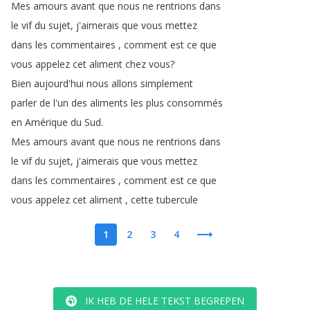
Mes
amours
avant
que
nous
ne
rentrions
dans
le
vif
du
sujet
,
j'aimerais
que
vous
mettez
dans
les
commentaires
,
comment
est
ce
que
vous
appelez
cet
aliment
chez
vous
?
Bien
aujourd'hui
nous
allons
simplement
parler
de
l'un
des
aliments
les
plus
consommés
en
Amérique
du
Sud
.
Mes
amours
avant
que
nous
ne
rentrions
dans
le
vif
du
sujet
,
j'aimerais
que
vous
mettez
dans
les
commentaires
,
comment
est
ce
que
vous
appelez
cet
aliment
,
cette
tubercule
1
2
3
4
IK HEB DE HELE TEKST BEGREPEN