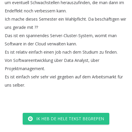
um
eventuell
Schwachstellen
herauszufinden
,
die
man
dann
im
Endeffekt
noch
verbessern
kann
.
Ich
mache
dieses
Semester
ein
Wahlpflicht
.
Da
beschäftigen
wir
uns
gerade
mit
??
Das
ist
ein
spannendes
Server-Cluster-System
,
womit
man
Software
in
der
Cloud
verwalten
kann
.
Es
ist
relativ
einfach
einen
Job
nach
dem
Studium
zu
finden
.
Von
Softwareentwicklung
über
Data
Analyst
,
über
Projektmanagement
.
Es
ist
einfach
sehr
sehr
viel
gegeben
auf
dem
Arbeitsmarkt
für
uns
selber
.
IK HEB DE HELE TEKST BEGREPEN