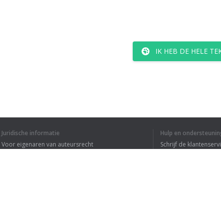
IK HEB DE HELE T
Juridische informatie
Hulp en ondersteunin
Voor eigenaren van auteursrecht
Schrijf de klantenserv
Privacyvoorwaarden
Veelgestelde vragen
Terms of Use
Browser extensie