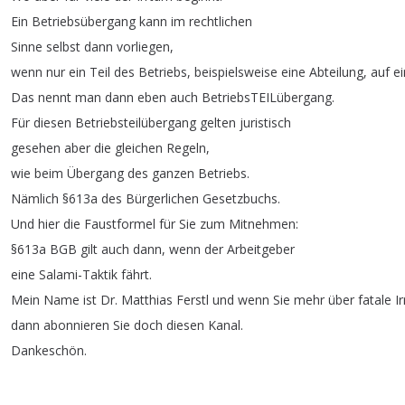
Ein
Betriebsübergang
kann
im
rechtlichen
Sinne
selbst
dann
vorliegen
,
wenn
nur
ein
Teil
des
Betriebs
,
beispielsweise
eine
Abteilung
,
auf
e
Das
nennt
man
dann
eben
auch
BetriebsTEILübergang
.
Für
diesen
Betriebsteilübergang
gelten
juristisch
gesehen
aber
die
gleichen
Regeln
,
wie
beim
Übergang
des
ganzen
Betriebs
.
Nämlich
§613a
des
Bürgerlichen
Gesetzbuchs
.
Und
hier
die
Faustformel
für
Sie
zum
Mitnehmen
:
§613a
BGB
gilt
auch
dann
,
wenn
der
Arbeitgeber
eine
Salami-Taktik
fährt
.
Mein
Name
ist
Dr
.
Matthias
Ferstl
und
wenn
Sie
mehr
über
fatale
I
dann
abonnieren
Sie
doch
diesen
Kanal
.
Dankeschön
.