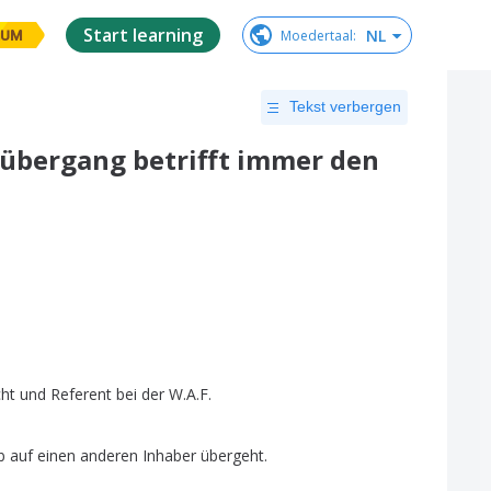
Start learning
NL
Moedertaal
:
IUM
Tekst verbergen
sübergang betrifft immer den
cht
und
Referent
bei
der
W
.
A
.
F
.
b
auf
einen
anderen
Inhaber
übergeht
.