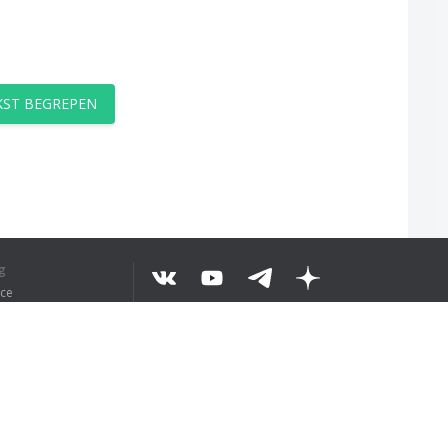
EKST BEGREPEN
g
ice
©
2026