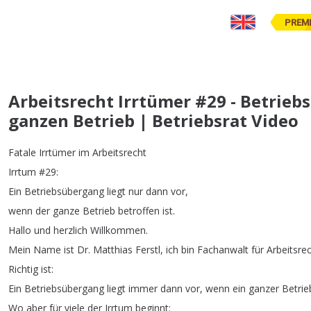
PREM
Arbeitsrecht Irrtümer #29 - Betrieb
ganzen Betrieb | Betriebsrat Video
Fatale
Irrtümer
im
Arbeitsrecht
Irrtum
#29:
Ein
Betriebsübergang
liegt
nur
dann
vor
,
wenn
der
ganze
Betrieb
betroffen
ist
.
Hallo
und
herzlich
Willkommen
.
Mein
Name
ist
Dr
.
Matthias
Ferstl
,
ich
bin
Fachanwalt
für
Arbeitsre
Richtig
ist
:
Ein
Betriebsübergang
liegt
immer
dann
vor
,
wenn
ein
ganzer
Betrie
Wo
aber
für
viele
der
Irrtum
beginnt
: