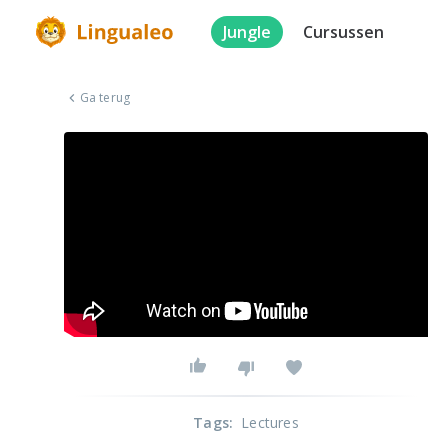
Jungle
Cursussen
Ga terug
Tags
:
Lectures