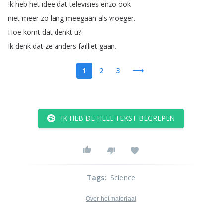
Ik
heb
het
idee
dat
televisies
enzo
ook
niet
meer
zo
lang
meegaan
als
vroeger
.
Hoe
komt
dat
denkt
u
?
Ik
denk
dat
ze
anders
failliet
gaan
.
1
2
3
IK HEB DE HELE TEKST BEGREPEN
Tags
:
Science
Over het materiaal