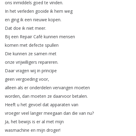
ons
inmiddels
goed
te
vinden
.
In
het
verleden
gooide
ik
hem
weg
en
ging
ik
een
nieuwe
kopen
.
Dat
doe
ik
niet
meer
.
Bij
een
Repair
Café
kunnen
mensen
komen
met
defecte
spullen
Die
kunnen
ze
samen
met
onze
vrijwilligers
repareren
.
Daar
vragen
wij
in
principe
geen
vergoeding
voor
,
alleen
als
er
onderdelen
vervangen
moeten
worden
,
dan
moeten
ze
daarvoor
betalen
.
Heeft
u
het
gevoel
dat
apparaten
van
vroeger
veel
langer
meegaan
dan
die
van
nu
?
Ja
,
het
bewijs
is
er
al
met
mijn
wasmachine
en
mijn
droger
!