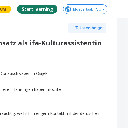
Start learning
NL
Moedertaal
:
IUM
Tekst verbergen
satz als ifa-Kulturassistentin
Donauschwaben
in
Osijek
hrere
Erfahrungen
haben
möchte
.
h
wichtig
,
weil
ich
in
engem
Kontakt
mit
der
deutschen