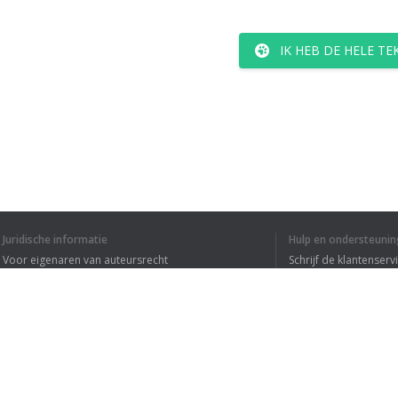
IK HEB DE HELE T
Juridische informatie
Hulp en ondersteunin
Voor eigenaren van auteursrecht
Schrijf de klantenserv
Privacyvoorwaarden
Veelgestelde vragen
Terms of Use
Browser extensie