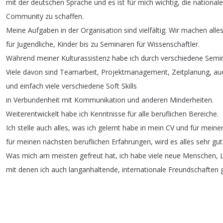
mit
der
deutschen
Sprache
und
es
ist
für
mich
wichtig
,
die
national
Community
zu
schaffen
.
Meine
Aufgaben
in
der
Organisation
sind
vielfältig
.
Wir
machen
alle
für
Jugendliche
,
Kinder
bis
zu
Seminaren
für
Wissenschaftler
.
Während
meiner
Kulturassistenz
habe
ich
durch
verschiedene
Semi
Viele
davon
sind
Teamarbeit
,
Projektmanagement
,
Zeitplanung
,
au
und
einfach
viele
verschiedene
Soft
Skills
in
Verbundenheit
mit
Kommunikation
und
anderen
Minderheiten
.
Weiterentwickelt
habe
ich
Kenntnisse
für
alle
beruflichen
Bereiche
.
Ich
stelle
auch
alles
,
was
ich
gelernt
habe
in
mein
CV
und
für
meine
für
meinen
nächsten
beruflichen
Erfahrungen
,
wird
es
alles
sehr
gut
Was
mich
am
meisten
gefreut
hat
,
ich
habe
viele
neue
Menschen
,
mit
denen
ich
auch
langanhaltende
,
internationale
Freundschaften