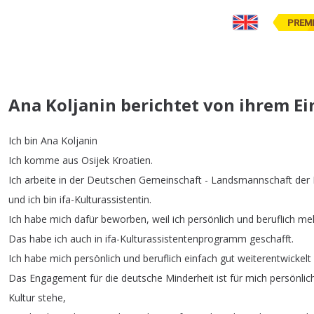
PREM
Ana Koljanin berichtet von ihrem Ein
Ich
bin
Ana
Koljanin
Ich
komme
aus
Osijek
Kroatien
.
Ich
arbeite
in
der
Deutschen
Gemeinschaft
-
Landsmannschaft
der
und
ich
bin
ifa-Kulturassistentin
.
Ich
habe
mich
dafür
beworben
,
weil
ich
persönlich
und
beruflich
me
Das
habe
ich
auch
in
ifa-Kulturassistentenprogramm
geschafft
.
Ich
habe
mich
persönlich
und
beruflich
einfach
gut
weiterentwickelt
Das
Engagement
für
die
deutsche
Minderheit
ist
für
mich
persönlic
Kultur
stehe
,