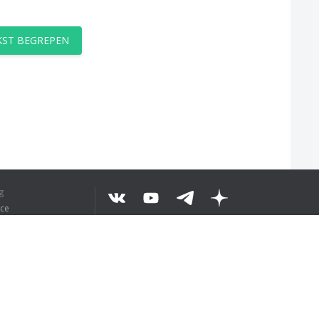
EKST BEGREPEN
g
ice
©
2026