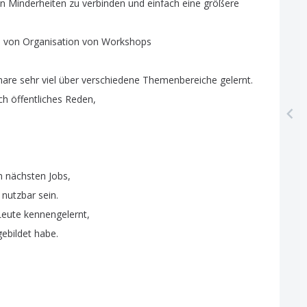
en
Minderheiten
zu
verbinden
und
einfach
eine
größere
s
von
Organisation
von
Workshops
nare
sehr
viel
über
verschiedene
Themenbereiche
gelernt
.
ch
öffentliches
Reden
,
n
nächsten
Jobs
,
nutzbar
sein
.
Leute
kennengelernt
,
gebildet
habe
.