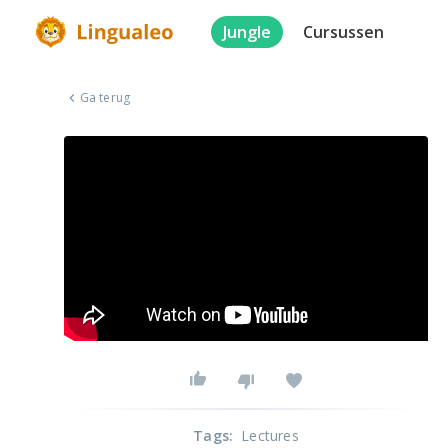
Jungle
Cursussen
Ga terug
Tags
:
Lectures