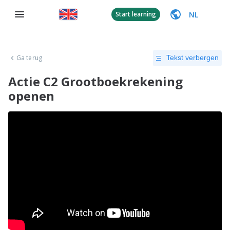
NL
Start learning
Ga terug
Tekst verbergen
Actie C2 Grootboekrekening
openen