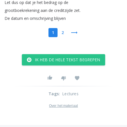
Let
dus
op
dat
je
het
bedrag
op
de
grootboekrekening
aan
de
creditzijde
zet
.
De
datum
en
omschrijving
blijven
1
2
IK HEB DE HELE TEKST BEGREPEN
Tags
:
Lectures
Over het materiaal