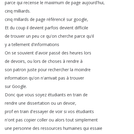
parce
qui
recense
le
maximum
de
page
aujourd'hui
,
cinq
milliards
.
cinq
millards
de
page
référencé
sur
google
,
Et
du
coup
il
devient
parfois
devient
difficile
de
trouver
un
peu
ce
qu'on
cherche
parce
qu'il
y
a
tellement
d'informations
On
se
souvient
d'avoir
passé
des
heures
lors
de
devoirs
,
ou
lors
de
choses
à
rendre
à
son
patron
juste
pour
rechercher
la
moindre
information
qu'on
n'arrivait
pas
à
trouver
sur
Google
.
Donc
que
vous
soyez
étudiants
en
train
de
rendre
une
dissertation
ou
un
devoir
,
prof
en
train
d'essayer
de
voir
si
vos
étudiants
n'ont
pas
copier
coller
ou
alors
tout
simplement
une
personne
des
ressources
humaines
qui
essaie