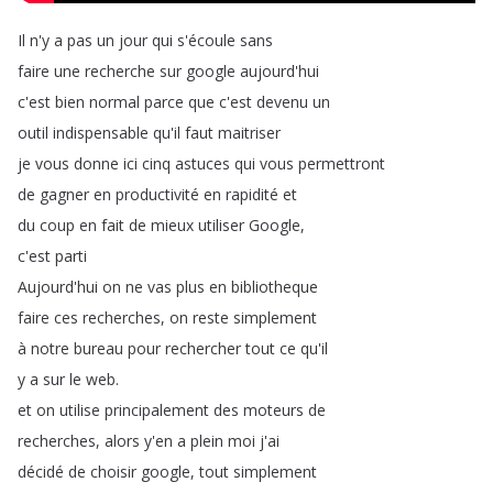
Il
n'y
a
pas
un
jour
qui
s'écoule
sans
faire
une
recherche
sur
google
aujourd'hui
c'est
bien
normal
parce
que
c'est
devenu
un
outil
indispensable
qu'il
faut
maitriser
je
vous
donne
ici
cinq
astuces
qui
vous
permettront
de
gagner
en
productivité
en
rapidité
et
du
coup
en
fait
de
mieux
utiliser
Google
,
c'est
parti
Aujourd'hui
on
ne
vas
plus
en
bibliotheque
faire
ces
recherches
,
on
reste
simplement
à
notre
bureau
pour
rechercher
tout
ce
qu'il
y
a
sur
le
web
.
et
on
utilise
principalement
des
moteurs
de
recherches
,
alors
y'en
a
plein
moi
j'ai
décidé
de
choisir
google
,
tout
simplement