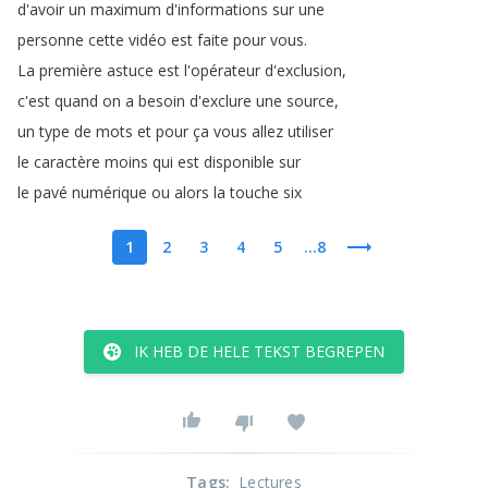
d'avoir
un
maximum
d'informations
sur
une
personne
cette
vidéo
est
faite
pour
vous
.
La
première
astuce
est
l'opérateur
d'exclusion
,
c'est
quand
on
a
besoin
d'exclure
une
source
,
un
type
de
mots
et
pour
ça
vous
allez
utiliser
le
caractère
moins
qui
est
disponible
sur
le
pavé
numérique
ou
alors
la
touche
six
1
2
3
4
5
...8
IK HEB DE HELE TEKST BEGREPEN
Tags
:
Lectures