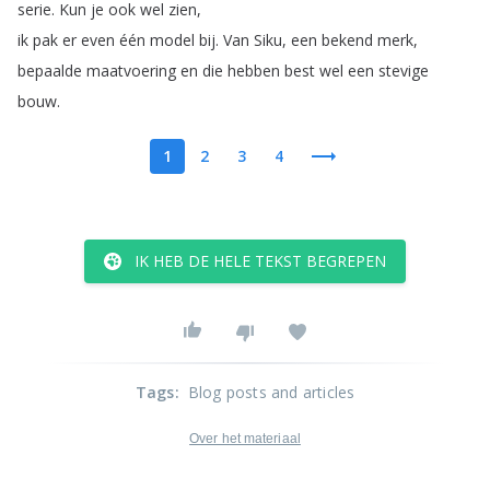
serie
.
Kun
je
ook
wel
zien
,
ik
pak
er
even
één
model
bij
.
Van
Siku
,
een
bekend
merk
,
bepaalde
maatvoering
en
die
hebben
best
wel
een
stevige
bouw
.
1
2
3
4
IK HEB DE HELE TEKST BEGREPEN
Tags
:
Blog posts and articles
Over het materiaal