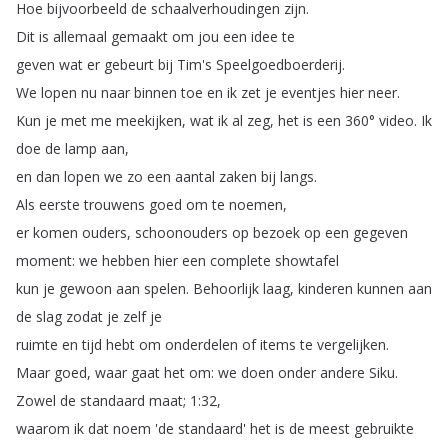
Hoe
bijvoorbeeld
de
schaalverhoudingen
zijn
.
Dit
is
allemaal
gemaakt
om
jou
een
idee
te
geven
wat
er
gebeurt
bij
Tim's
Speelgoedboerderij
.
We
lopen
nu
naar
binnen
toe
en
ik
zet
je
eventjes
hier
neer
.
Kun
je
met
me
meekijken
,
wat
ik
al
zeg
,
het
is
een
360°
video
.
Ik
doe
de
lamp
aan
,
en
dan
lopen
we
zo
een
aantal
zaken
bij
langs
.
Als
eerste
trouwens
goed
om
te
noemen
,
er
komen
ouders
,
schoonouders
op
bezoek
op
een
gegeven
moment
:
we
hebben
hier
een
complete
showtafel
kun
je
gewoon
aan
spelen
.
Behoorlijk
laag
,
kinderen
kunnen
aan
de
slag
zodat
je
zelf
je
ruimte
en
tijd
hebt
om
onderdelen
of
items
te
vergelijken
.
Maar
goed
,
waar
gaat
het
om
:
we
doen
onder
andere
Siku
.
Zowel
de
standaard
maat
;
1:32,
waarom
ik
dat
noem
'de
standaard'
het
is
de
meest
gebruikte