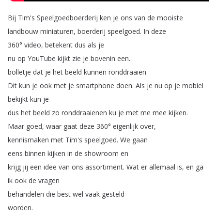
Bij
Tim's
Speelgoedboerderij
ken
je
ons
van
de
mooiste
landbouw
miniaturen
,
boerderij
speelgoed
.
In
deze
360°
video
,
betekent
dus
als
je
nu
op
YouTube
kijkt
zie
je
bovenin
een
..
bolletje
dat
je
het
beeld
kunnen
ronddraaien
.
Dit
kun
je
ook
met
je
smartphone
doen
.
Als
je
nu
op
je
mobiel
bekijkt
kun
je
dus
het
beeld
zo
ronddraaienen
ku
je
met
me
mee
kijken
.
Maar
goed
,
waar
gaat
deze
360°
eigenlijk
over
,
kennismaken
met
Tim's
speelgoed
.
We
gaan
eens
binnen
kijken
in
de
showroom
en
krijg
jij
een
idee
van
ons
assortiment
.
Wat
er
allemaal
is
,
en
ga
ik
ook
de
vragen
behandelen
die
best
wel
vaak
gesteld
worden
.