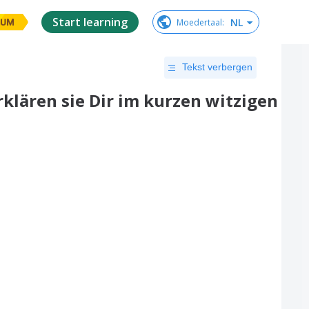
Start learning
NL
Moedertaal
:
IUM
Tekst verbergen
klären sie Dir im kurzen witzigen