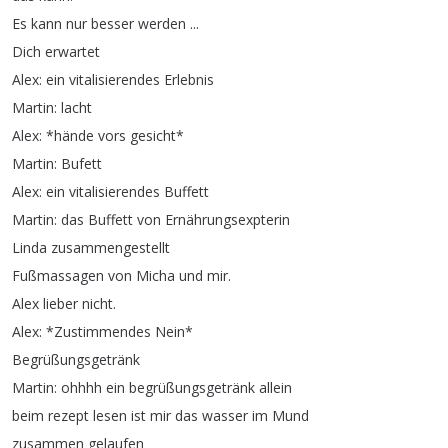
Es
kann
nur
besser
werden
...
Dich
erwartet
Alex
:
ein
vitalisierendes
Erlebnis
Martin
:
lacht
Alex
: *
hände
vors
gesicht
*
Martin
:
Bufett
Alex
:
ein
vitalisierendes
Buffett
Martin
:
das
Buffett
von
Ernährungsexpterin
Linda
zusammengestellt
Fußmassagen
von
Micha
und
mir
.
Alex
lieber
nicht
.
Alex
: *
Zustimmendes
Nein
*
Begrüßungsgetränk
Martin
:
ohhhh
ein
begrüßungsgetränk
allein
beim
rezept
lesen
ist
mir
das
wasser
im
Mund
zusammen
gelaufen