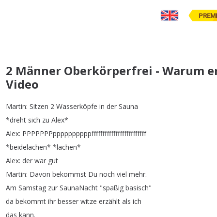
PREM
2 Männer Oberkörperfrei - Warum er
Video
Martin
:
Sitzen
2
Wasserköpfe
in
der
Sauna
*
dreht
sich
zu
Alex
*
Alex
:
PPPPPPPppppppppppfffffffffffffffffffffffff
*
beidelachen
* *
lachen
*
Alex
:
der
war
gut
Martin
:
Davon
bekommst
Du
noch
viel
mehr
.
Am
Samstag
zur
SaunaNacht
"
spaßig
basisch
"
da
bekommt
ihr
besser
witze
erzählt
als
ich
das
kann
.