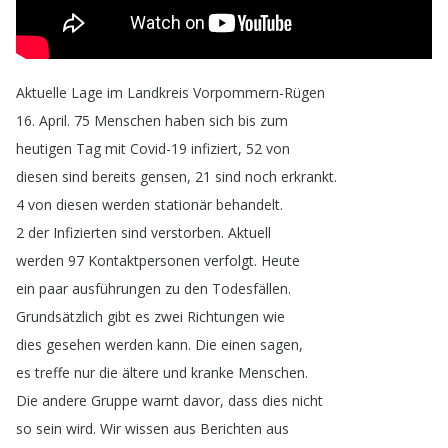
Aktuelle
Lage
im
Landkreis
Vorpommern-Rügen
16.
April
.
75
Menschen
haben
sich
bis
zum
heutigen
Tag
mit
Covid-19
infiziert
, 52
von
diesen
sind
bereits
gensen
, 21
sind
noch
erkrankt
.
4
von
diesen
werden
stationär
behandelt
.
2
der
Infizierten
sind
verstorben
.
Aktuell
werden
97
Kontaktpersonen
verfolgt
.
Heute
ein
paar
ausführungen
zu
den
Todesfällen
.
Grundsätzlich
gibt
es
zwei
Richtungen
wie
dies
gesehen
werden
kann
.
Die
einen
sagen
,
es
treffe
nur
die
ältere
und
kranke
Menschen
.
Die
andere
Gruppe
warnt
davor
,
dass
dies
nicht
so
sein
wird
.
Wir
wissen
aus
Berichten
aus