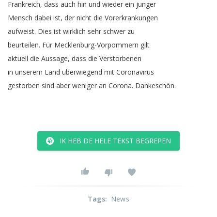
Frankreich
,
dass
auch
hin
und
wieder
ein
junger
Mensch
dabei
ist
,
der
nicht
die
Vorerkrankungen
aufweist
.
Dies
ist
wirklich
sehr
schwer
zu
beurteilen
.
Für
Mecklenburg-Vorpommern
gilt
aktuell
die
Aussage
,
dass
die
Verstorbenen
in
unserem
Land
überwiegend
mit
Coronavirus
gestorben
sind
aber
weniger
an
Corona
.
Dankeschön
.
IK HEB DE HELE TEKST BEGREPEN
Tags
:
News