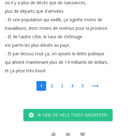
où
il
y
a
plus
de
décès
que
de
naissances
,
plus
de
départs
que
d'arrivées
.
-
Et
une
population
qui
vieillit
,
ça
signifie
moins
de
travailleurs
,
donc
moins
de
revenus
pour
la
province
.
-
Et
de
l'autre
côté
,
le
taux
de
chômage
est
parmi
les
plus
élevés
au
pays
.
-
Et
par
dessus
tout
ça
,
on
ajoute
la
dette
publique
qui
atteint
maintenant
plus
de
14
milliards
de
dollars
,
et
ça
pèse
très
lourd
1
2
3
4
5
IK HEB DE HELE TEKST BEGREPEN