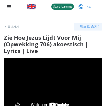
KO
Start learning
돌아가기
텍스트 숨기기
Zie Hoe Jezus Lijdt Voor Mij
(Opwekking 706) akoestisch |
Lyrics | Live