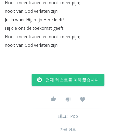
Nooit
meer
tranen
en
nooit
meer
pijn
;
nooit
van
God
verlaten
zijn
.
Juich
want
Hij
,
mijn
Here
leeft
!
Hij
die
ons
de
toekomst
geeft
.
Nooit
meer
tranen
en
nooit
meer
pijn
;
nooit
van
God
verlaten
zijn
.
전체 텍스트를 이해했습니다
태그
:
Pop
자료 정보