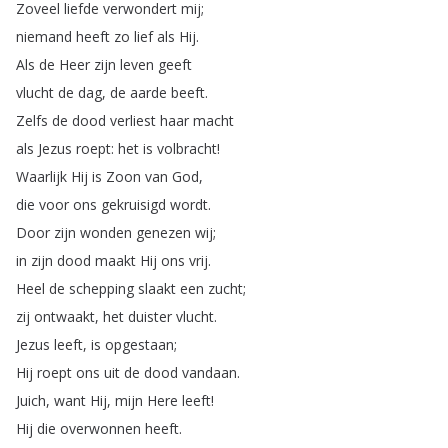
Zoveel
liefde
verwondert
mij
;
niemand
heeft
zo
lief
als
Hij
.
Als
de
Heer
zijn
leven
geeft
vlucht
de
dag
,
de
aarde
beeft
.
Zelfs
de
dood
verliest
haar
macht
als
Jezus
roept
:
het
is
volbracht
!
Waarlijk
Hij
is
Zoon
van
God
,
die
voor
ons
gekruisigd
wordt
.
Door
zijn
wonden
genezen
wij
;
in
zijn
dood
maakt
Hij
ons
vrij
.
Heel
de
schepping
slaakt
een
zucht
;
zij
ontwaakt
,
het
duister
vlucht
.
Jezus
leeft
,
is
opgestaan
;
Hij
roept
ons
uit
de
dood
vandaan
.
Juich
,
want
Hij
,
mijn
Here
leeft
!
Hij
die
overwonnen
heeft
.