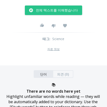
전체 텍스트를 이해했습니다
태그
:
Science
자료 정보
단어
의견 (0)
📚
There are no words here yet
Highlight unfamiliar words while reading — they will 
be automatically added to your dictionary. Use the 