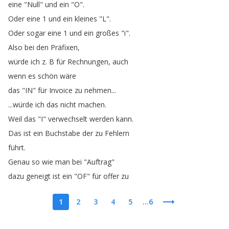
eine
"
Null
"
und
ein
"
O
".
Oder
eine
1
und
ein
kleines
"
L
".
Oder
sogar
eine
1
und
ein
großes
"
i
".
Also
bei
den
Präfixen
,
würde
ich
z
.
B
für
Rechnungen
,
auch
wenn
es
schön
wäre
das
"
IN
"
für
Invoice
zu
nehmen
...
...
würde
ich
das
nicht
machen
.
Weil
das
"
I
"
verwechselt
werden
kann
.
Das
ist
ein
Buchstabe
der
zu
Fehlern
führt
.
Genau
so
wie
man
bei
"
Auftrag
"
dazu
geneigt
ist
ein
"
OF
"
für
offer
zu
1
2
3
4
5
...6