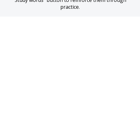
“Study words” button to reinforce them through 
practice.