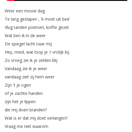
Weer
een
mooie
dag
Te
lang
geslapen
, 'k
moet
uit
bed
Vlug
tanden
poetsen
,
koffie
gezet
Wat
ben
ik
in
de
weer
De
spiegel
lacht
naar
mij
Hey
,
meid
,
wat
loop
je
'r
vrolijk
bij
Zo
vroeg
zie
ik
je
zelden
blij
Vandaag
zie
ik
je
weer
vandaag
ziet
zij
hem
weer
Zijn
't
je
ogen
of
je
zachte
handen
zijn
het
je
lippen
die
mij
doen
branden
?
Wat
is
er
dat
mij
doet
verlangen
?
Vraag
me
niet
waarom