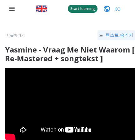
KO
Start learning
돌아가기
텍스트 숨기기
Yasmine - Vraag Me Niet Waarom [
Re-Mastered + songtekst ]