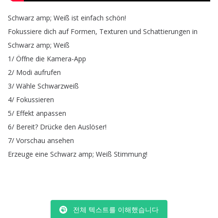
Schwarz
amp
;
Weiß
ist
einfach
schön
!
Fokussiere
dich
auf
Formen
,
Texturen
und
Schattierungen
in
Schwarz
amp
;
Weiß
1/
Öffne
die
Kamera-App
2/
Modi
aufrufen
3/
Wähle
Schwarzweiß
4/
Fokussieren
5/
Effekt
anpassen
6/
Bereit
?
Drücke
den
Auslöser
!
7/
Vorschau
ansehen
Erzeuge
eine
Schwarz
amp
;
Weiß
Stimmung
!
전체 텍스트를 이해했습니다