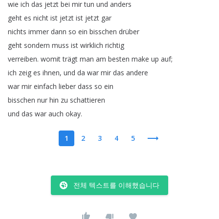
wie
ich
das
jetzt
bei
mir
tun
und
anders
geht
es
nicht
ist
jetzt
ist
jetzt
gar
nichts
immer
dann
so
ein
bisschen
drüber
geht
sondern
muss
ist
wirklich
richtig
verreiben
.
womit
trägt
man
am
besten
make
up
auf
;
ich
zeig
es
ihnen
,
und
da
war
mir
das
andere
war
mir
einfach
lieber
dass
so
ein
bisschen
nur
hin
zu
schattieren
und
das
war
auch
okay
.
1
2
3
4
5
전체 텍스트를 이해했습니다