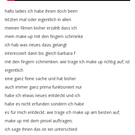
hallo
ladies
ich
habe
ihnen
doch
beim
letzten
mal
oder
eigentlich
in
allen
meinen
filmen
bisher
erzählt
dass
ich
mein
make-up
mit
den
fingern
schminke
ich
hab
was
neues
dazu
gelangt
interessiert
dann
bis
gleich
barbara
f
mit
den
fingern
schmimken
.
wie
trage
ich
make
up
richtig
auf
;
ist
eigentlich
eine
ganz
feine
sache
und
hat
bisher
auch
immer
ganz
prima
funktioniert
nur
habe
ich
etwas
neues
entdeckt
und
ich
habe
es
nicht
erfunden
sondern
ich
habe
es
für
mich
entdeckt
.
wie
trage
ich
make
up
am
besten
auf
;
make
up
mit
dem
pinsel
auftragen
;
ich
sage
ihnen
das
ist
ein
unterschied