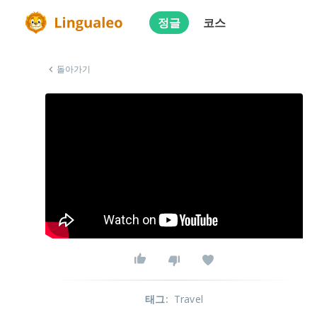
정글
코스
돌아가기
태그
:
Travel