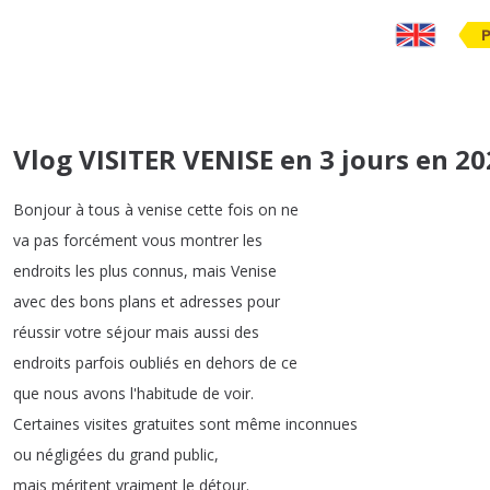
Vlog VISITER VENISE en 3 jours en 20
Bonjour
à
tous
à
venise
cette
fois
on
ne
va
pas
forcément
vous
montrer
les
endroits
les
plus
connus
,
mais
Venise
avec
des
bons
plans
et
adresses
pour
réussir
votre
séjour
mais
aussi
des
endroits
parfois
oubliés
en
dehors
de
ce
que
nous
avons
l'habitude
de
voir
.
Certaines
visites
gratuites
sont
même
inconnues
ou
négligées
du
grand
public
,
mais
méritent
vraiment
le
détour
.