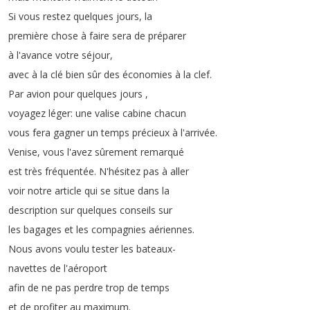
Si
vous
restez
quelques
jours
,
la
première
chose
à
faire
sera
de
préparer
à
l'avance
votre
séjour
,
avec
à
la
clé
bien
sûr
des
économies
à
la
clef
.
Par
avion
pour
quelques
jours
,
voyagez
léger
:
une
valise
cabine
chacun
vous
fera
gagner
un
temps
précieux
à
l'arrivée
.
Venise
,
vous
l'avez
sûrement
remarqué
est
très
fréquentée
.
N'hésitez
pas
à
aller
voir
notre
article
qui
se
situe
dans
la
description
sur
quelques
conseils
sur
les
bagages
et
les
compagnies
aériennes
.
Nous
avons
voulu
tester
les
bateaux-
navettes
de
l'aéroport
afin
de
ne
pas
perdre
trop
de
temps
et
de
profiter
au
maximum
.