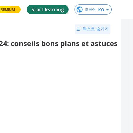
Start learning
KO
모국어
:
PREMIUM
텍스트 숨기기
24: conseils bons plans et astuces