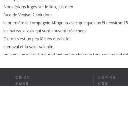
Nous
étions
logés
sur
le
lido
,
juste
en
face
de
Venise
.
2
solutions
la
première
la
compagnie
Alilaguna
avec
quelques
arrêts
environ
1
les
bateaux
taxis
qui
sont
souvent
très
chers
.
Ok
,
on
s'est
un
peu
lâchés
durant
le
carnaval
et
la
saint
valentin
,
on
a
pris
un
water-boat
partagé
moins
cher
que
tout
seul
quand
m
environ
33
euros
par
personne
,
et
à
réserver
plus
de
huit
법률 정보
도움과 지원
jours
à
l'avance
sinon
,
권리자용
도움말
vous
aurez
des
frais
supplémentaires
...
mais
c'est
si
romantique
la
개인정보 취급방침
FAQ
Pour
quelques
jours
prenez
le
passe
ACTV
.
Venise
est
en
effet
quat
Terms of Use
브라우저 확장
1
2
3
4