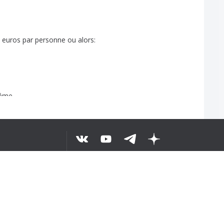
5
euros
par
personne
ou
alors
:
ême
..
dolce
vita
...
re
fois
©
2026
5