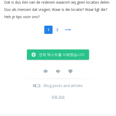
Dat
is
dus
één
van
de
redenen
waarom
wij
geen
locaties
delen
.
Dus
als
mensen
dat
vragen
;
Waar
is
die
locatie
?
Waar
ligt
die
?
Heb
je
tips
voor
ons
?
1
2
전체 텍스트를 이해했습니다
태그
:
Blog posts and articles
자료 정보