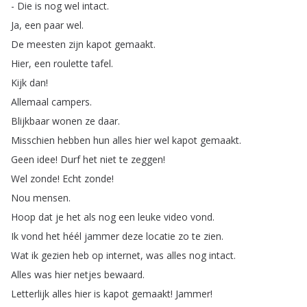
-
Die
is
nog
wel
intact
.
Ja
,
een
paar
wel
.
De
meesten
zijn
kapot
gemaakt
.
Hier
,
een
roulette
tafel
.
Kijk
dan
!
Allemaal
campers
.
Blijkbaar
wonen
ze
daar
.
Misschien
hebben
hun
alles
hier
wel
kapot
gemaakt
.
Geen
idee
!
Durf
het
niet
te
zeggen
!
Wel
zonde
!
Echt
zonde
!
Nou
mensen
.
Hoop
dat
je
het
als
nog
een
leuke
video
vond
.
Ik
vond
het
héél
jammer
deze
locatie
zo
te
zien
.
Wat
ik
gezien
heb
op
internet
,
was
alles
nog
intact
.
Alles
was
hier
netjes
bewaard
.
Letterlijk
alles
hier
is
kapot
gemaakt
!
Jammer
!