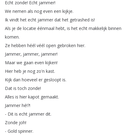
Echt
zonde
!
Echt
jammer
!
We
nemen
als
nog
even
een
kijkje
.
Ik
vindt
het
echt
jammer
dat
het
getrashed
is
!
Als
je
de
locatie
éénmaal
hebt
,
is
het
echt
makkelijk
binnen
komen
.
Ze
hebben
héél
véél
open
gebroken
hier
.
Jammer
,
jammer
,
jammer
!
Maar
we
gaan
even
kijken
!
Hier
heb
je
nog
zo'n
kast
.
Kijk
dan
hoeveel
er
gesloopt
is
.
Dat
is
toch
zonde
!
Alles
is
hier
kapot
gemaakt
.
Jammer
hé
!?!
-
Dit
is
echt
jammer
dit
.
Zonde
joh
!
-
Gold
spinner
.