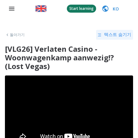
KO
Start learning
돌아가기
텍스트 숨기기
[VLG26] Verlaten Casino -
Woonwagenkamp aanwezig!?
(Lost Vegas)