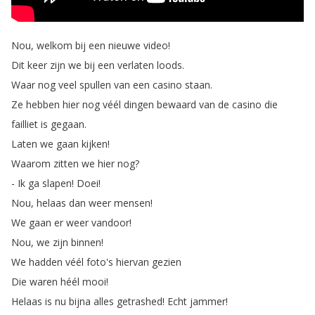
Nou
,
welkom
bij
een
nieuwe
video
!
Dit
keer
zijn
we
bij
een
verlaten
loods
.
Waar
nog
veel
spullen
van
een
casino
staan
.
Ze
hebben
hier
nog
véél
dingen
bewaard
van
de
casino
die
failliet
is
gegaan
.
Laten
we
gaan
kijken
!
Waarom
zitten
we
hier
nog
?
-
Ik
ga
slapen
!
Doei
!
Nou
,
helaas
dan
weer
mensen
!
We
gaan
er
weer
vandoor
!
Nou
,
we
zijn
binnen
!
We
hadden
véél
foto's
hiervan
gezien
Die
waren
héél
mooi
!
Helaas
is
nu
bijna
alles
getrashed
!
Echt
jammer
!