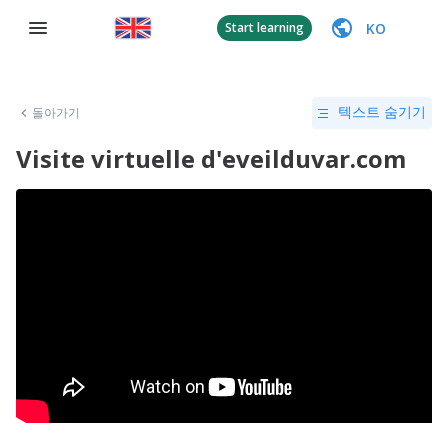
KO
Start learning
돌아가기
텍스트 숨기기
Visite virtuelle d'eveilduvar.com