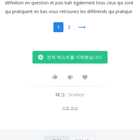
définition
en
question
et
puis
bah
également
tous
ceux
qui
sont
qui
pratiquent
en
bas
vous
retrouvez
les
différends
qui
pratique
1
2
전체 텍스트를 이해했습니다
태그
:
Science
자료 정보