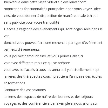
Bienvenue
dans
cette
visite
virtuelle
d'eveilduvar
.
com
montrer
des
fonctionnalités
principales
donc
vous
voyez
l'idée
c'est
de
vous
donner
à
disposition
de
manière
locale
éthique
sans
publicité
pour
votre
tranquillité
L'accès
à
l'agenda
des
événements
qui
sont
organisées
dans
le
var
donc
ici
vous
pouvez
faire
une
recherche
par
type
d'événement
par
lieux
d'événements
vous
pouvez
parcourir
ainsi
et
vous
pouvez
aller
ici
voir
avec
différents
mois
ce
qui
se
prépare
vous
avez
ici
l'accès
à
tous
les
annuler
il
ya
actuellement
sept
lanières
des
thérapeutes
coach
praticiens
l'annuaire
des
écoles
et
formations
l'annuaire
des
associations
lanières
des
espaces
de
naître
des
bonnes
et
des
séjours
voyages
et
des
conférenciers
par
exemple
si
nous
allons
sur