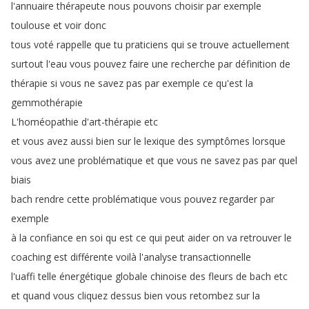
l'annuaire
thérapeute
nous
pouvons
choisir
par
exemple
toulouse
et
voir
donc
tous
voté
rappelle
que
tu
praticiens
qui
se
trouve
actuellement
surtout
l'eau
vous
pouvez
faire
une
recherche
par
définition
de
thérapie
si
vous
ne
savez
pas
par
exemple
ce
qu'est
la
gemmothérapie
L'homéopathie
d'art-thérapie
etc
et
vous
avez
aussi
bien
sur
le
lexique
des
symptômes
lorsque
vous
avez
une
problématique
et
que
vous
ne
savez
pas
par
quel
biais
bach
rendre
cette
problématique
vous
pouvez
regarder
par
exemple
à
la
confiance
en
soi
qu
est
ce
qui
peut
aider
on
va
retrouver
le
coaching
est
différente
voilà
l'analyse
transactionnelle
l'uaffi
telle
énergétique
globale
chinoise
des
fleurs
de
bach
etc
et
quand
vous
cliquez
dessus
bien
vous
retombez
sur
la