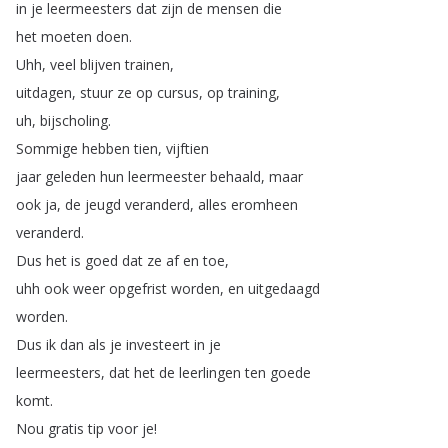
in
je
leermeesters
dat
zijn
de
mensen
die
het
moeten
doen
.
Uhh
,
veel
blijven
trainen
,
uitdagen
,
stuur
ze
op
cursus
,
op
training
,
uh
,
bijscholing
.
Sommige
hebben
tien
,
vijftien
jaar
geleden
hun
leermeester
behaald
,
maar
ook
ja
,
de
jeugd
veranderd
,
alles
eromheen
veranderd
.
Dus
het
is
goed
dat
ze
af
en
toe
,
uhh
ook
weer
opgefrist
worden
,
en
uitgedaagd
worden
.
Dus
ik
dan
als
je
investeert
in
je
leermeesters
,
dat
het
de
leerlingen
ten
goede
komt
.
Nou
gratis
tip
voor
je
!