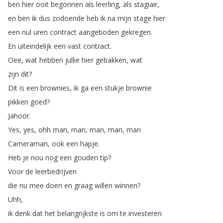
ben
hier
ooit
begonnen
als
leerling
,
als
stagiair
,
en
ben
ik
dus
zodoende
heb
ik
na
mijn
stage
hier
een
nul
uren
contract
aangeboden
gekregen
.
En
uiteindelijk
een
vast
contract
.
Oee
,
wat
hebben
jullie
hier
gebakken
,
wat
zijn
dit
?
Dit
is
een
brownies
,
ik
ga
een
stukje
brownie
pikken
goed
?
Jahoor
.
Yes
,
yes
,
ohh
man
,
man
,
man
,
man
,
man
Cameraman
,
ook
een
hapje
.
Heb
je
nou
nog
een
gouden
tip
?
Voor
de
leerbedrijven
die
nu
mee
doen
en
graag
willen
winnen
?
Uhh
,
ik
denk
dat
het
belangrijkste
is
om
te
investeren