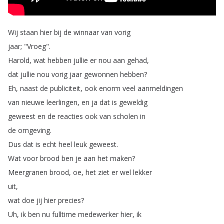
Wij
staan
hier
bij
de
winnaar
van
vorig
jaar
;
"
Vroeg
".
Harold
,
wat
hebben
jullie
er
nou
aan
gehad
,
dat
jullie
nou
vorig
jaar
gewonnen
hebben
?
Eh
,
naast
de
publiciteit
,
ook
enorm
veel
aanmeldingen
van
nieuwe
leerlingen
,
en
ja
dat
is
geweldig
geweest
en
de
reacties
ook
van
scholen
in
de
omgeving
.
Dus
dat
is
echt
heel
leuk
geweest
.
Wat
voor
brood
ben
je
aan
het
maken
?
Meergranen
brood
,
oe
,
het
ziet
er
wel
lekker
uit
,
wat
doe
jij
hier
precies
?
Uh
,
ik
ben
nu
fulltime
medewerker
hier
,
ik