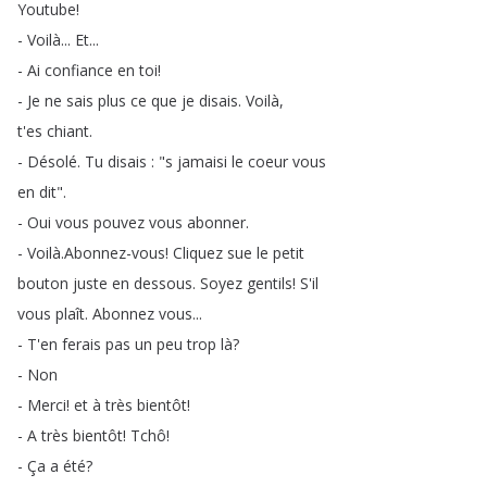
Youtube
!
-
Voilà
...
Et
...
-
Ai
confiance
en
toi
!
-
Je
ne
sais
plus
ce
que
je
disais
.
Voilà
,
t'es
chiant
.
-
Désolé
.
Tu
disais
: "
s
jamaisi
le
coeur
vous
en
dit
".
-
Oui
vous
pouvez
vous
abonner
.
-
Voilà
.
Abonnez-vous
!
Cliquez
sue
le
petit
bouton
juste
en
dessous
.
Soyez
gentils
!
S'il
vous
plaît
.
Abonnez
vous
...
-
T'en
ferais
pas
un
peu
trop
là
?
-
Non
-
Merci
!
et
à
très
bientôt
!
-
A
très
bientôt
!
Tchô
!
-
Ça
a
été
?