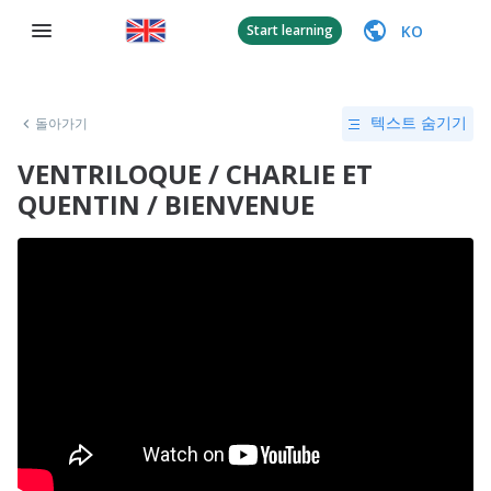
KO
Start learning
돌아가기
텍스트 숨기기
VENTRILOQUE / CHARLIE ET
QUENTIN / BIENVENUE