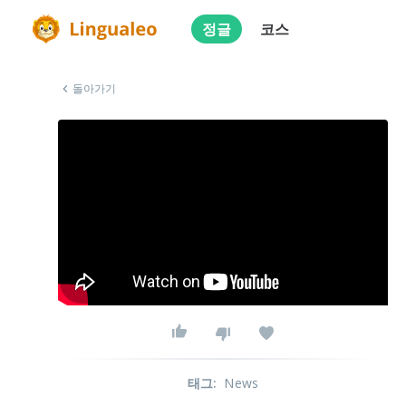
정글
코스
돌아가기
태그
:
News