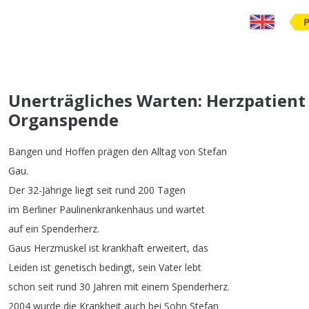
Unerträgliches Warten: Herzpatient
Organspende
Bangen
und
Hoffen
prägen
den
Alltag
von
Stefan
Gau
.
Der
32-Jährige
liegt
seit
rund
200
Tagen
im
Berliner
Paulinenkrankenhaus
und
wartet
auf
ein
Spenderherz
.
Gaus
Herzmuskel
ist
krankhaft
erweitert
,
das
Leiden
ist
genetisch
bedingt
,
sein
Vater
lebt
schon
seit
rund
30
Jahren
mit
einem
Spenderherz
.
2004
wurde
die
Krankheit
auch
bei
Sohn
Stefan