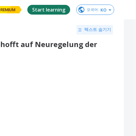
Start learning
KO
모국어
:
PREMIUM
텍스트 숨기기
 hofft auf Neuregelung der