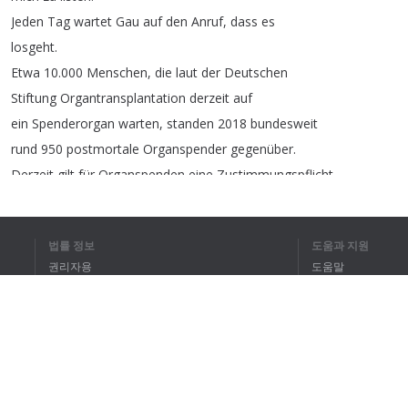
Jeden
Tag
wartet
Gau
auf
den
Anruf
,
dass
es
losgeht
.
Etwa
10.000
Menschen
,
die
laut
der
Deutschen
Stiftung
Organtransplantation
derzeit
auf
ein
Spenderorgan
warten
,
standen
2018
bundesweit
rund
950
postmortale
Organspender
gegenüber
.
Derzeit
gilt
für
Organspenden
eine
Zustimmungspflicht
.
Bundesgesundheitsminister
Jens
Spahn
und
andere
wollen
fraktionsübergreifend
erreichen
,
dass
법률 정보
도움과 지원
es
künftig
eine
sogenannte
Widerspruchslösung
권리자용
도움말
gibt
.
개인정보 취급방침
FAQ
"
Das
ist
Wahnsinn
.
Terms of Use
Ich
bin
voll
dafür
.
Ich
verfolge
das
auch
jeden
Tag
auf
Facebook
oder
so
.
브라우저 확장
Ich
drücke
die
Daumen
,
dass
es
klappt
."