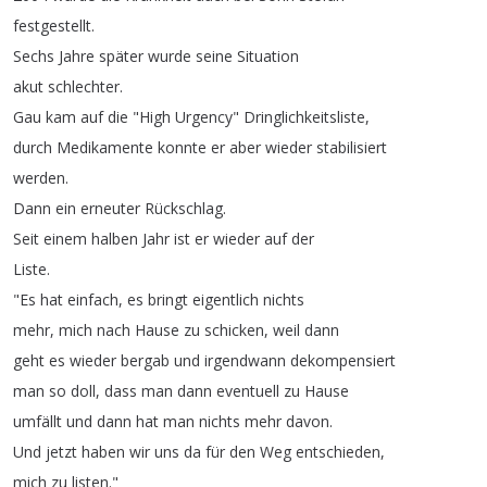
festgestellt
.
Sechs
Jahre
später
wurde
seine
Situation
akut
schlechter
.
Gau
kam
auf
die
"
High
Urgency
"
Dringlichkeitsliste
,
durch
Medikamente
konnte
er
aber
wieder
stabilisiert
werden
.
Dann
ein
erneuter
Rückschlag
.
Seit
einem
halben
Jahr
ist
er
wieder
auf
der
Liste
.
"
Es
hat
einfach
,
es
bringt
eigentlich
nichts
mehr
,
mich
nach
Hause
zu
schicken
,
weil
dann
geht
es
wieder
bergab
und
irgendwann
dekompensiert
man
so
doll
,
dass
man
dann
eventuell
zu
Hause
umfällt
und
dann
hat
man
nichts
mehr
davon
.
Und
jetzt
haben
wir
uns
da
für
den
Weg
entschieden
,
mich
zu
listen
."